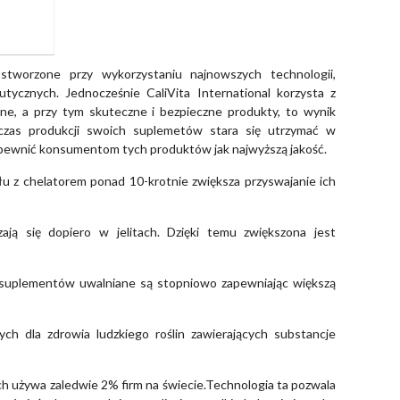
 stworzone przy wykorzystaniu najnowszych technologii,
tycznych. Jednocześnie CaliVita International korzysta z
kalne, a przy tym skuteczne i bezpieczne produkty, to wynik
dczas produkcji swoich suplemetów stara się utrzymać w
zapewnić konsumentom tych produktów jak najwyższą jakość.
u z chelatorem ponad 10-krotnie zwiększa przyswajanie ich
ją się dopiero w jelitach. Dzięki temu zwiększona jest
suplementów uwalniane są stopniowo zapewniając większą
ch dla zdrowia ludzkiego roślin zawierających substancje
rych używa zaledwie 2% firm na świecie.Technologia ta pozwala