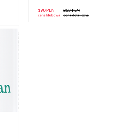
190 PLN
253 PLN
cena klubowa
cena detaliczna