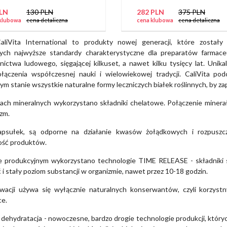
PLN
130 PLN
282 PLN
375 PLN
klubowa
cena detaliczna
cena klubowa
cena detaliczna
aliVita International to produkty nowej generacji, które zostały
ych najwyższe standardy charakterystyczne dla preparatów farmaceu
cznictwa ludowego, sięgającej kilkuset, a nawet kilku tysięcy lat. Uni
łączenia współczesnej nauki i wielowiekowej tradycji. CaliVita po
ym stanie wszystkie naturalne formy leczniczych białek roślinnych, by 
ch mineralnych wykorzystano składniki chelatowe. Połączenie minerał
zm.
apsułek, są odporne na działanie kwasów żołądkowych i rozpuszcza
ość produktów.
e produkcyjnym wykorzystano technologie TIME RELEASE - składniki 
i stały poziom substancji w organizmie, nawet przez 10-18 godzin.
acji używa się wyłącznie naturalnych konserwantów, czyli korzystny
ce.
a i dehydratacja - nowoczesne, bardzo drogie technologie produkcji, któ