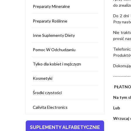
do zreali
Preparaty Mineralne
Do 2 dni 
Preparaty Roślinne
Przy nas
Nie trakt
Inne Suplementy Diety
prosić na
Telefonic
Pomoc W Odchudzaniu
Produktów
Tylko dla kobiet i mężczyzn
Dokonując
------------
Kosmetyki
PŁATNO
Środki czystości
Na tym s
Calivita Electronics
Lub
Wrzucaj d
SUPLEMENTY ALFABETYCZNIE