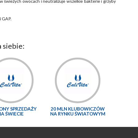
 świeżych owocach i neutralizuje wszelkie bakterie i grzyby
i GAP.
 siebie:
LONY SPRZEDAŻY
20 MLN KLUBOWICZÓW
NA ŚWIECIE
NA RYNKU ŚWIATOWYM