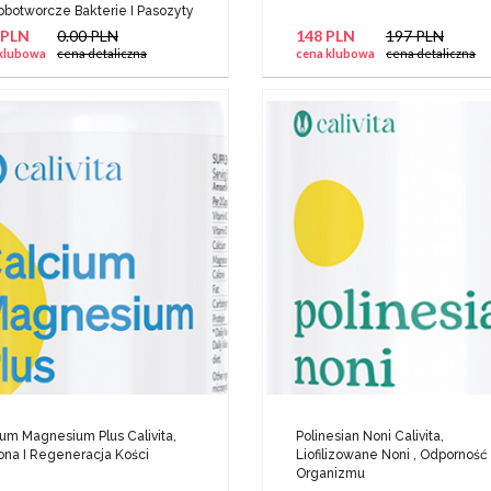
obotworcze Bakterie I Pasozyty
 PLN
0.00 PLN
148 PLN
197 PLN
klubowa
cena detaliczna
cena klubowa
cena detaliczna
um Magnesium Plus Calivita,
Polinesian Noni Calivita,
ona I Regeneracja Kości
Liofilizowane Noni , Odporność
Organizmu