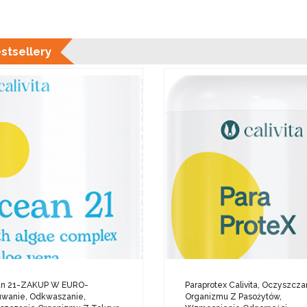
stsellery
n 21-ZAKUP W EURO-
Paraprotex Calivita, Oczyszcza
uwanie, Odkwaszanie,
Organizmu Z Pasożytów,