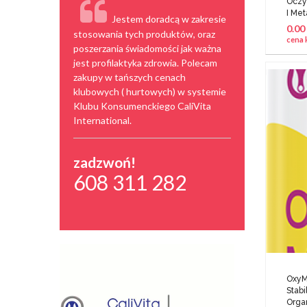
Oczy
I Met
Jestem doradcą w zakresie
0.00
stosowania tych produktów, oraz
cena 
poszerzania świadomości jak ważna
jest profilaktyka zdrowia. Polecam
zakupy w tańszych cenach
klubowych ( hurtowych) w systemie
Klubu Konsumenckiego CaliVita
International.
zadzwoń!
608 311 282
OxyM
Stabi
Orga