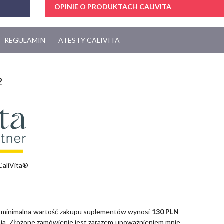
OPINIE O PRODUKTACH CALIVITA
REGULAMIN
ATESTY CALIVITA
2
CaliVita®
 minimalna wartość zakupu suplementów wynosi
130 PLN
zenia. Złożone zamówienie jest zarazem upoważnieniem mnie