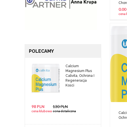
Chor
0.00
cena 
POLECAMY
Calcium
Magnesium Plus
Calivita, Ochrona I
Regeneracja
Kości
98 PLN
130 PLN
cena klubowa
cena detaliczna
Calci
Ochr