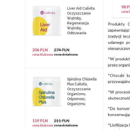
98 
Liver Aid Calivita,
cena 
Oczyszczanie
Wątroby,
Regeneracja
Produkty C
Wątroby,
zapewniając
Odtruwanie
tradycji le
udanego po
nienaruszon
206 PLN
274 PLN
cena klubowa
cena detaliczna
*W produkta
przez organi
*Otoczki k
Spirulina Chlorella
przyswajaln
Plus Calivita,
Oczyszczanie
*W procesi
Organizmu,
skuteczność 
Odpornosc,
Organizmu
*Do konserw
konserwują
159 PLN
211 PLN
*Liofilizacj
cena klubowa
cena detaliczna