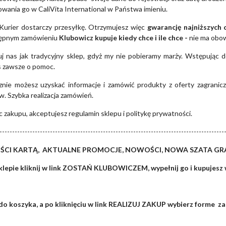
zowania go w CaliVita International w Państwa imieniu.
Kurier dostarczy przesyłkę. Otrzymujesz więc
gwarancję najniższych 
tępnym zamówieniu
Klubowicz kupuje kiedy chce i ile chce -
nie ma obo
uj nas jak tradycyjny sklep, gdyż my nie pobieramy marży. Wstępując 
s zawsze o pomoc.
znie możesz uzyskać informacje i zamówić produkty z oferty zagranicz
. Szybka realizacja zamówień.
 zakupu, akceptujesz regulamin sklepu i politykę prywatności.
-----------------------------------------------------------------------------------------
ŚCI KARTĄ, AKTUALNE PROMOCJE, NOWOŚCI, NOWA SZATA G
klepie kliknij w link ZOSTAŃ KLUBOWICZEM, wypełnij go i kupujesz 
o koszyka, a po kliknięciu w link REALIZUJ ZAKUP wybierz forme zak