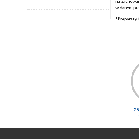
na zachowan
w danym pro
*Preparaty 
2