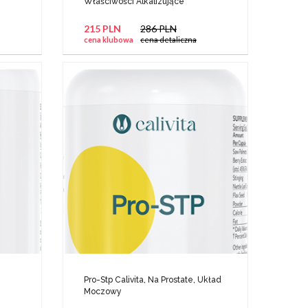
Właściwości Alkalizujące
215 PLN
286 PLN
cena klubowa
cena detaliczna
Pro-Stp Calivita, Na Prostate, Układ
Moczowy