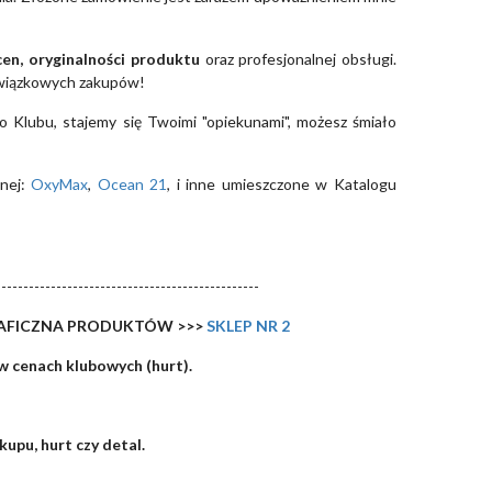
cen, oryginalności produktu
oraz profesjonalnej obsługi.
wiązkowych zakupów!
do Klubu, stajemy się Twoimi "opiekunami", możesz śmiało
nej:
OxyMax
,
Ocean 21
, i inne umieszczone w Katalogu
------------------------------------------------
RAFICZNA PRODUKTÓW >>>
SKLEP NR 2
w cenach klubowych (hurt).
upu, hurt czy detal.