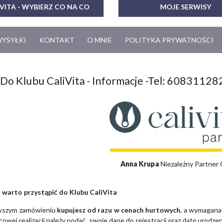
VITA - WYBIERZ CO NA CO
MOJE SERWISY
WYSYŁKI
KONTAKT
O MNIE
POLITYKA PRYWATNOŚCI
Do Klubu CaliVita - Informacje -Tel: 60831128
Anna Krupa
Niezależny Partner 
 warto przystąpić do Klubu CaliVita
rwszym zamówieniu
kupujesz od razu w cenach hurtowych
, a wymagana
ńcowej realizacji należy podać swoje dane do rejestracji oraz datę urod