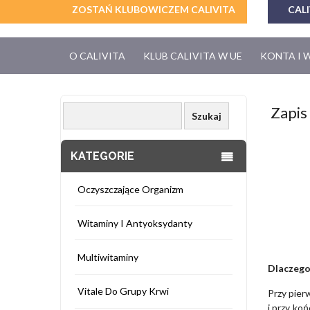
ZOSTAŃ KLUBOWICZEM CALIVITA
CALI
O CALIVITA
KLUB CALIVITA W UE
KONTA I 
Zapis 
KATEGORIE
Oczyszczające Organizm
Witaminy I Antyoksydanty
Multiwitaminy
Dlaczego
Vitale Do Grupy Krwi
Przy pie
i przy ko