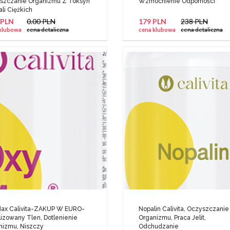
szczanie Organizmu Z Toksyn
Wzmocnienie Odporności
ali Ciężkich
 PLN
0.00 PLN
179 PLN
238 PLN
klubowa
cena detaliczna
cena klubowa
cena detaliczna
ax Calivita-ZAKUP W EURO-
Nopalin Calivita, Oczyszczanie
lizowany Tlen, Dotlenienie
Organizmu, Praca Jelit,
nizmu, Niszczy
Odchudzanie