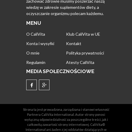
zachować zdrowie musimy poszerzać naszą
wiedzę w zakresie suplementów diety, a
oczyszczanie organizmu polecam każdemu.
MENU
O CaliVita
Klub CaliVita w UE
Konta i wysyłki
Kontakt
O mnie
Polityka prywatności
Regulamin
Atesty CaliVita
MEDIA SPOŁECZNOŚCIOWE
Strona ta jest prowadzona, zarządzana i stanowi własność
Partnera CaliVita International. Autor strony ponosi
wyłączną odpowiedzialność za poszczególne treści, jak i
całkowitą zawartość strony internetowej. CaliVita©
International ani żaden z jej oddziałów działających w