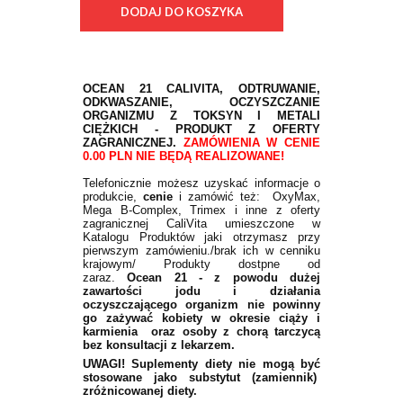
OCEAN 21 CALIVITA, ODTRUWANIE,
ODKWASZANIE, OCZYSZCZANIE
ORGANIZMU Z TOKSYN I METALI
CIĘŻKICH - PRODUKT Z OFERTY
ZAGRANICZNEJ.
ZAMÓWIENIA W CENIE
0.00 PLN NIE BĘDĄ REALIZOWANE!
Telefonicznie możesz uzyskać informacje o
produkcie,
cenie
i zamówić też: OxyMax,
Mega B-Complex, Trimex i inne z oferty
zagranicznej CaliVita umieszczone w
Katalogu Produktów jaki otrzymasz przy
pierwszym zamówieniu./brak ich w cenniku
krajowym/ Produkty dostpne od
zaraz.
Ocean 21 - z powodu dużej
zawartości jodu i działania
oczyszczającego organizm nie powinny
go zażywać kobiety w okresie ciąży i
karmienia oraz osoby z chorą tarczycą
bez konsultacji z lekarzem.
UWAGI! Suplementy diety nie mogą być
stosowane jako substytut (zamiennik)
zróżnicowanej diety.