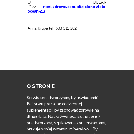
O OCEAN
21>>
noni.zdrowe.com.pl/zielone-zloto-
ocean-21/
Anna Krupa tel: 608 311 282
O STRONIE
Serwis ten stworzyłam, by uświadomić
Państwu potrzebę codziennej
suplementacji, by zachować zdrowie na
długie lata. Nasza żywność jest przecież
przetworzona, szpikowana konserwantami,
brakuje w niej witamin, minerałów... By