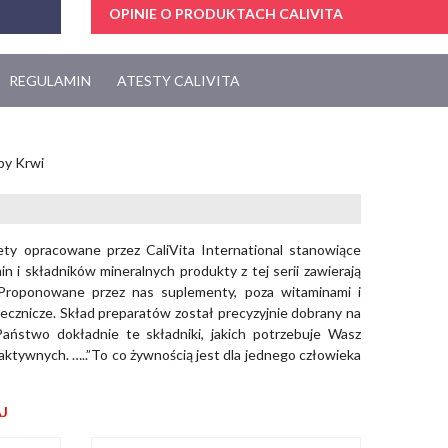
OPINIE O PRODUKTACH CALIVITA
REGULAMIN
ATESTY CALIVITA
py Krwi
ty opracowane przez CaliVita International stanowiące
 i składników mineralnych produkty z tej serii zawierają
. Proponowane przez nas suplementy, poza witaminami i
lecznicze. Skład preparatów został precyzyjnie dobrany na
ństwo dokładnie te składniki, jakich potrzebuje Wasz
w aktywnych. …..”To co żywnością jest dla jednego człowieka
J