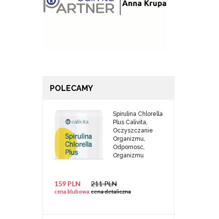
POLECAMY
Spirulina Chlorella
Plus Calivita,
Oczyszczanie
Organizmu,
Odpornosc,
Organizmu
159 PLN
211 PLN
cena klubowa
cena detaliczna