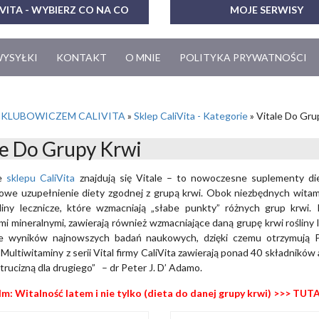
VITA - WYBIERZ CO NA CO
MOJE SERWISY
WYSYŁKI
KONTAKT
O MNIE
POLITYKA PRYWATNOŚCI
 KLUBOWICZEM CALIVITA
»
Sklep CaliVita - Kategorie
»
Vitale Do Gru
le Do Grupy Krwi
ie
sklepu CaliVita
znajdują się Vitale – to nowoczesne suplementy die
we uzupełnienie diety zgodnej z grupą krwi. Obok niezbędnych witamin
śliny lecznicze, które wzmacniają „słabe punkty” różnych grup krwi
mi mineralnymi, zawierają również wzmacniające daną grupę krwi rośliny 
e wyników najnowszych badań naukowych, dzięki czemu otrzymują Pa
 Multiwitaminy z serii Vital firmy CaliVita zawierają ponad 40 składnikó
trucizną dla drugiego” – dr Peter J. D’ Adamo.
lm: Witalność latem i nie tylko (dieta do danej grupy krwi) >>>
TUTA