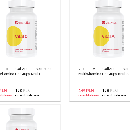
al 0 Calivita, Naturalna
Vital A Calivita, Natur
witamina Do Grupy Krwi 0
Multiwitamina Do Grupy Krwi A
 PLN
198 PLN
149 PLN
198 PLN
klubowa
cena detaliczna
cena klubowa
cena detaliczna