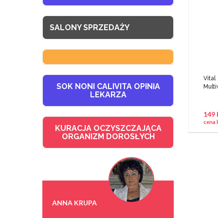
SALONY SPRZEDAŻY
Vit
SOK NONI CALIVITA OPINIA
Multi
LEKARZA
149
cena 
KURACJA OCZYSZCZAJĄCA
ORGANIZM DOROSŁYCH
ANNA KRUPA