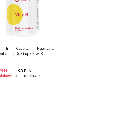
al B Calivita, Naturalna
witamina Do Grupy Krwi B
 PLN
198 PLN
klubowa
cena detaliczna