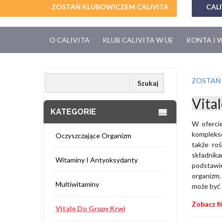
ZOSTAŃ KLUBOWICZEM CALIVITA
CALI
O CALIVITA
KLUB CALIVITA W UE
KONTA I 
ZOSTAŃ
Vita
KATEGORIE
W oferc
komplekso
Oczyszczające Organizm
także ro
składnika
Witaminy I Antyoksydanty
podstawi
organizm.
Multiwitaminy
może być 
Zobacz fi
Vitale Do Grupy Krwi