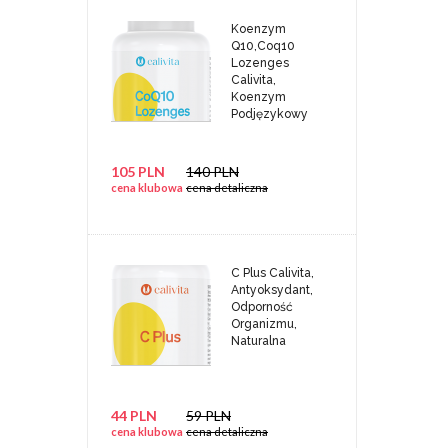
Koenzym
Q10,Coq10
Lozenges
Calivita,
Koenzym
Podjęzykowy
105 PLN
140 PLN
cena klubowa
cena detaliczna
C Plus Calivita,
Antyoksydant,
Odporność
Organizmu,
Naturalna
44 PLN
59 PLN
cena klubowa
cena detaliczna