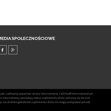
MEDIA SPOŁECZNOŚCIOWE
jak i całkowitą zawartość strony internetowej. CaliVita© International ani
ie internetowej, posiadają status suplementu diety, odnoszą się do nich
ąc się do któregokolwiek suplementu diety nie mogą zastępować porady