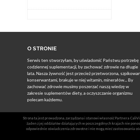
O STRONIE
Serwis ten stworzyłam, by uświadomić Państwu potrzebę
codziennej suplementacji, by zachować zdrowie na długie
lata. Nasza żywność jest przecież przetworzona, szpikowa
konserwantami, brakuje w niej witamin, minerałów... By
zachować zdrowie musimy poszerzać naszą wiedzę w
zakresie suplementów diety, a oczyszczanie organizmu
polecam każdemu.
Strona ta jest prowadzona, zarządzana i stanowi własność Partnera CaliVit
żaden z jej oddziałów działających w poszczególnych krajach nie ponosz
odpowiednie oświadczenia zdrowotne i nie mogą mieć zastosowania ośw