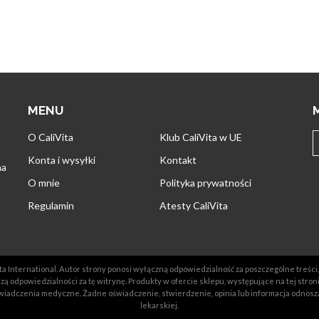
MENU
O CaliVita
Klub CaliVita w UE
Konta i wysyłki
Kontakt
na
O mnie
Polityka prywatności
Regulamin
Atesty CaliVita
a International. Autor strony ponosi wyłączną odpowiedzialność za poszczególne treści, 
ą odpowiedzialności za tę witrynę. Produkty w ofercie sklepu, występujące na tej stron
iadczenia medyczne. Żadne oświadczenie, stwierdzenie, opinia lub informacja odnosz
lekarskiej.