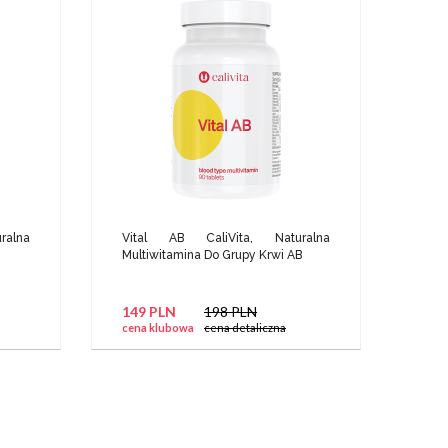
alna
Vital AB CaliVita, Naturalna
Multiwitamina Do Grupy Krwi AB
149 PLN
198 PLN
cena klubowa
cena detaliczna