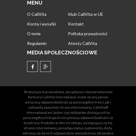
MENU
O CaliVita
Klub CaliVita w UE
Konta i wysyłki
Kontakt
O mnie
Polityka prywatności
Regulamin
Atesty CaliVita
MEDIA SPOŁECZNOŚCIOWE
Strona ta jest prowadzona, zarządzana i stanowi własność
Partnera CaliVita International. Autor strony ponosi
wyłączną odpowiedzialność za poszczególne treści, jak i
całkowitą zawartość strony internetowej. CaliVita©
International ani żaden z jej oddziałów działających w
poszczególnych krajach nie ponoszą odpowiedzialności za
tę witrynę. Produkty w ofercie sklepu, występujące na tej
stronie internetowej, posiadają status suplementu diety,
odnoszą się do nich odpowiednie oświadczenia zdrowotne