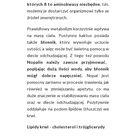
których 8 to aminokwasy niezbędne
, tzn.
możemy je dostarczyć organizmowi tylko ze
źródeł zewnętrznych.
Prawidłowy metabolizm korzystnie wpływa
na masę ciała. Pustynny kaktus posiada
także
błonnik
, który wywołuje uczucie
sytości, a więc może być świetną pomocą w
diecie odchudzającej. Z tego też powodu
Nopalin należy zawsze przyjmować,
popijając dużą ilości wody, aby błonnik
mógł dobrze napęcznieć
. Nopal jest
pomocny zarówno w procesie trawienia, jak
również w zmniejszaniu apetytu, co ma
duże znaczenie w stabilizowaniu masy ciała
oraz w diecie odchudzającej. Pozytywnie
oddziałuje na poziom lipidów (tłuszczy) we
krwi.
Lipidy krwi - cholesterol i trójglicerydy