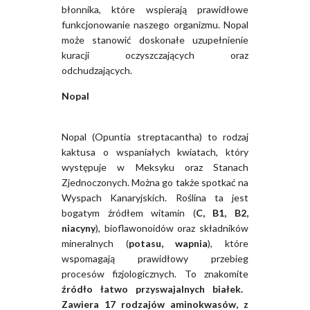
błonnika, które wspierają prawidłowe
funkcjonowanie naszego organizmu. Nopal
może stanowić doskonałe uzupełnienie
kuracji oczyszczających oraz
odchudzających.
Nopal
Nopal (Opuntia streptacantha) to rodzaj
kaktusa o wspaniałych kwiatach, który
występuje w Meksyku oraz Stanach
Zjednoczonych. Można go także spotkać na
Wyspach Kanaryjskich. Roślina ta jest
bogatym źródłem witamin (
C, B1, B2,
niacyny
), bioflawonoidów oraz składników
mineralnych (
potasu, wapnia
), które
wspomagają prawidłowy przebieg
procesów fizjologicznych. To znakomite
źródło łatwo przyswajalnych białek.
Zawiera 17 rodzajów aminokwasów, z