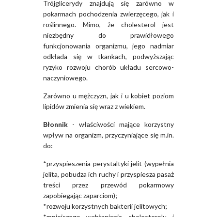
Trójglicerydy znajdują się zarówno w
pokarmach pochodzenia zwierzęcego, jak i
roślinnego. Mimo, że cholesterol jest
niezbędny do prawidłowego
funkcjonowania organizmu, jego nadmiar
odkłada się w tkankach, podwyższając
ryzyko rozwoju chorób układu sercowo-
naczyniowego.
Zarówno u mężczyzn, jak i u kobiet poziom
lipidów zmienia się wraz z wiekiem.
Błonnik
- właściwości mające korzystny
wpływ na organizm, przyczyniające się m.in.
do:
*przyspieszenia perystaltyki jelit (wypełnia
jelita, pobudza ich ruchy i przyspiesza pasaż
treści przez przewód pokarmowy
zapobiegając zaparciom);
*rozwoju korzystnych bakterii jelitowych;
*mniejszego wchłaniania cholesterolu i