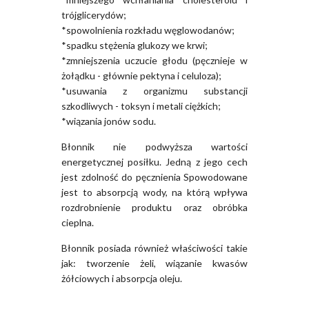
trójglicerydów;
*spowolnienia rozkładu węglowodanów;
*spadku stężenia glukozy we krwi;
*zmniejszenia uczucie głodu (pęcznieje w
żołądku - głównie pektyna i celuloza);
*usuwania z organizmu substancji
szkodliwych - toksyn i metali ciężkich;
*wiązania jonów sodu.
Błonnik nie podwyższa wartości
energetycznej posiłku. Jedną z jego cech
jest zdolność do pęcznienia Spowodowane
jest to absorpcją wody, na którą wpływa
rozdrobnienie produktu oraz obróbka
cieplna.
Błonnik posiada również właściwości takie
jak: tworzenie żeli, wiązanie kwasów
żółciowych i absorpcja oleju.