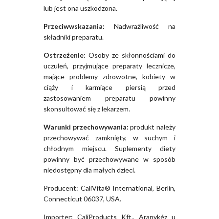
lub jest ona uszkodzona.
Przeciwwskazania:
Nadwrażliwość na
składniki preparatu.
Ostrzeżenie:
Osoby ze skłonnościami do
uczuleń, przyjmujące preparaty lecznicze,
mające problemy zdrowotne, kobiety w
ciąży i karmiące piersią przed
zastosowaniem preparatu powinny
skonsultować się z lekarzem.
Warunki przechowywania:
produkt należy
przechowywać zamknięty, w suchym i
chłodnym miejscu. Suplementy diety
powinny być przechowywane w sposób
niedostępny dla małych dzieci.
Producent: CaliVita® International, Berlin,
Connecticut 06037, USA.
Importer: CaliProducts Kft., Aranykéz u