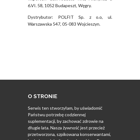
6.VI. 58, 1052 Budapeszt, Węgry.
Dystrybutor: POLFIT Sp. z o.o, ul.
Warszawska 547, 05-083 Wojcieszyn.
O STRONIE
Serwis ten stworzyłam, by uświadomić
Państwu potrzebę codziennej
suplementacji, by zachować zdrowie na
długie lata. Nasza żywność jest przecież
przetworzona, szpikowana konserwantami,