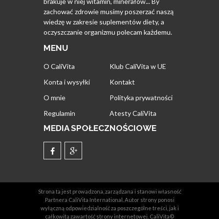
brakuje w niej witamin, minerałów... By
zachować zdrowie musimy poszerzać naszą
wiedzę w zakresie suplementów diety, a
oczyszczanie organizmu polecam każdemu.
MENU
O CaliVita
Klub CaliVita w UE
Konta i wysyłki
Kontakt
O mnie
Polityka prywatności
Regulamin
Atesty CaliVita
MEDIA SPOŁECZNOŚCIOWE
Strona ta jest prowadzona, zarządzana i stanowi własność
Partnera CaliVita International. Autor strony ponosi
wyłączną odpowiedzialność za poszczególne treści, jak i
całkowitą zawartość strony internetowej. CaliVita©