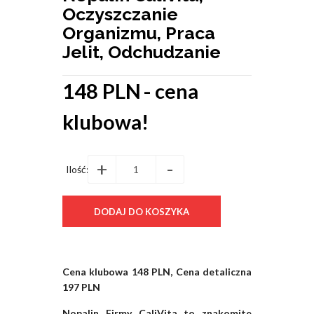
Oczyszczanie
Organizmu, Praca
Jelit, Odchudzanie
148 PLN
- cena
klubowa!
+
-
Ilość:
Cena klubowa 148 PLN, Cena detaliczna
197 PLN
Nopalin Firmy CaliVita to znakomite