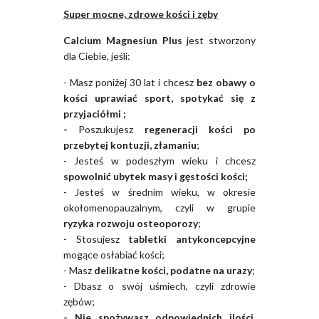
Super mocne, zdrowe kości i zęby
Calcium Magnesiun Plus
jest stworzony
dla Ciebie, jeśli:
- Masz poniżej 30 lat i chcesz
bez obawy o
kości uprawiać sport, spotykać się z
przyjaciółmi ;
-
Poszukujesz
regeneracji kości po
przebytej kontuzji, złamaniu
;
- Jesteś w podeszłym wieku i chcesz
spowolnić ubytek masy i gęstości kości;
- Jesteś w średnim wieku, w okresie
okołomenopauzalnym, czyli w grupie
ryzyka rozwoju osteoporozy
;
- Stosujesz
tabletki antykoncepcyjne
mogące osłabiać kości;
- Masz
delikatne kości, podatne na urazy
;
- Dbasz o swój uśmiech, czyli zdrowie
zębów;
- Nie spożywasz odpowiednich ilości,