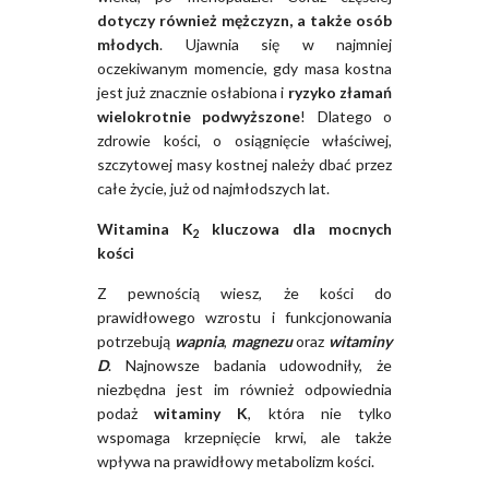
dotyczy również mężczyzn, a także osób
młodych
. Ujawnia się w najmniej
oczekiwanym momencie, gdy masa kostna
jest już znacznie osłabiona i
ryzyko złamań
wielokrotnie podwyższone
! Dlatego o
zdrowie kości, o osiągnięcie właściwej,
szczytowej masy kostnej należy dbać przez
całe życie, już od najmłodszych lat.
Witamina K
kluczowa dla mocnych
2
kości
Z pewnością wiesz, że kości do
prawidłowego wzrostu i funkcjonowania
potrzebują
wapnia
,
magnezu
oraz
witaminy
D
. Najnowsze badania udowodniły, że
niezbędna jest im również odpowiednia
podaż
witaminy K
, która nie tylko
wspomaga krzepnięcie krwi, ale także
wpływa na prawidłowy metabolizm kości.