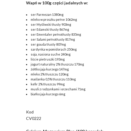
Wapń w 100g części jadalnych w:
ser Parmezan 1380mg
mleko w proszku pełne 1062mg
ser Myśliwski tłusty 903mg
ser Edamski tłusty 867mg
ser Ementaler pełnotłusty 835mg
ser Salami pełnotłusty 817mg
ser gouda tłusty 807mg
sardynka w pomidorach 250mg
soja, nasiona suche 240mg
liście pietruszki 193mg
jogurt naturalny 2% tłuszczu 170mg
żółtko jaja kurzego 147mg
mleko 2% tłuszczu 120mg
maślanka 0,5% tłuszczu 110mg
kefir 2% tłuszczu 99mg
musli z rodzynkami i orzechami 71mg
białko jaja kurzego 6mg
Kod
CV0222