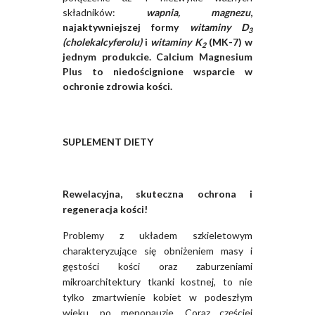
składników:
wapnia,
magnezu
,
najaktywniejszej formy
witaminy D
3
(cholekalcyferolu)
i
witaminy K
(MK-7) w
2
jednym produkcie.
Calcium Magnesium
Plus
to
niedoścignione wsparcie w
ochronie zdrowia kości
.
SUPLEMENT DIETY
Rewelacyjna, skuteczna ochrona i
regeneracja kości!
Problemy z układem szkieletowym
charakteryzujące się obniżeniem masy i
gęstości kości oraz zaburzeniami
mikroarchitektury tkanki kostnej, to nie
tylko zmartwienie kobiet w podeszłym
wieku, po menopauzie. Coraz częściej