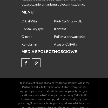
oczyszczanie organizmu polecam każdemu.
MENU
O CaliVita
Klub CaliVita w UE
Konta i wysyłki
Kontakt
O mnie
Polityka prywatności
Regulamin
Atesty CaliVita
MEDIA SPOŁECZNOŚCIOWE
Strona ta jest prowadzona, zarządzana i stanowi własność
Partnera CaliVita International. Autor strony ponosi
wyłączną odpowiedzialność za poszczególne treści, jak i
całkowitą zawartość strony internetowej. CaliVita©
International ani żaden z jej oddziałów działających w
poszczególnych krajach nie ponoszą odpowiedzialności za
tę witrynę. Produkty w ofercie sklepu, występujące na tej