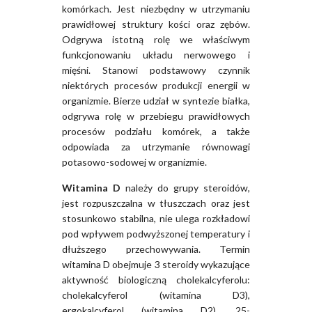
komórkach. Jest niezbędny w utrzymaniu
prawidłowej struktury kości oraz zębów.
Odgrywa istotną rolę we właściwym
funkcjonowaniu układu nerwowego i
mięśni. Stanowi podstawowy czynnik
niektórych procesów produkcji energii w
organizmie. Bierze udział w syntezie białka,
odgrywa rolę w przebiegu prawidłowych
procesów podziału komórek, a także
odpowiada za utrzymanie równowagi
potasowo-sodowej w organizmie.
Witamina D
należy do grupy steroidów,
jest rozpuszczalna w tłuszczach oraz jest
stosunkowo stabilna, nie ulega rozkładowi
pod wpływem podwyższonej temperatury i
dłuższego przechowywania. Termin
witamina D obejmuje 3 steroidy wykazujące
aktywność biologiczną cholekalcyferolu:
cholekalcyferol (witamina D3),
ergokalcyferol (witamina D2), 25-