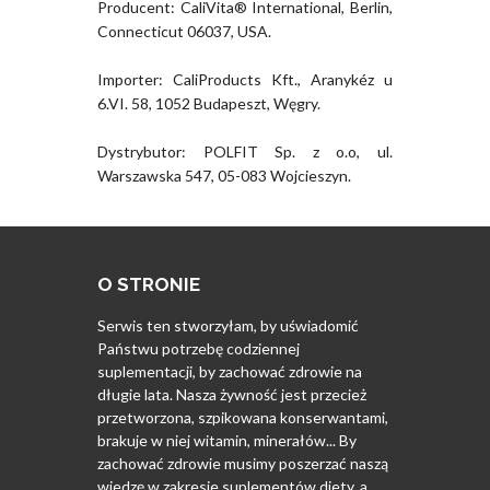
Producent: CaliVita® International, Berlin,
Connecticut 06037, USA.
Importer: CaliProducts Kft., Aranykéz u
6.VI. 58, 1052 Budapeszt, Węgry.
Dystrybutor: POLFIT Sp. z o.o, ul.
Warszawska 547, 05-083 Wojcieszyn.
O STRONIE
Serwis ten stworzyłam, by uświadomić
Państwu potrzebę codziennej
suplementacji, by zachować zdrowie na
długie lata. Nasza żywność jest przecież
przetworzona, szpikowana konserwantami,
brakuje w niej witamin, minerałów... By
zachować zdrowie musimy poszerzać naszą
wiedzę w zakresie suplementów diety, a