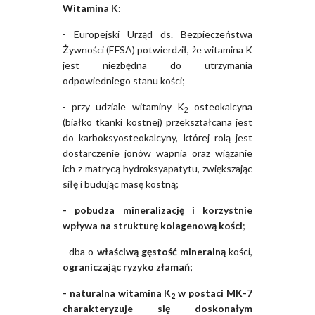
Witamina K:
- Europejski Urząd ds. Bezpieczeństwa
Żywności (EFSA) potwierdził, że witamina K
jest niezbędna do utrzymania
odpowiedniego stanu kości;
- przy udziale witaminy K
osteokalcyna
2
(białko tkanki kostnej) przekształcana jest
do karboksyosteokalcyny, której rolą jest
dostarczenie jonów wapnia oraz wiązanie
ich z matrycą hydroksyapatytu, zwiększając
siłę i budując masę kostną;
- pobudza mineralizację i korzystnie
wpływa na strukturę kolagenową kości
;
- dba o
właściwą gęstość mineralną
kości,
ograniczając ryzyko złamań;
- naturalna witamina K
w postaci MK-7
2
charakteryzuje się doskonałym