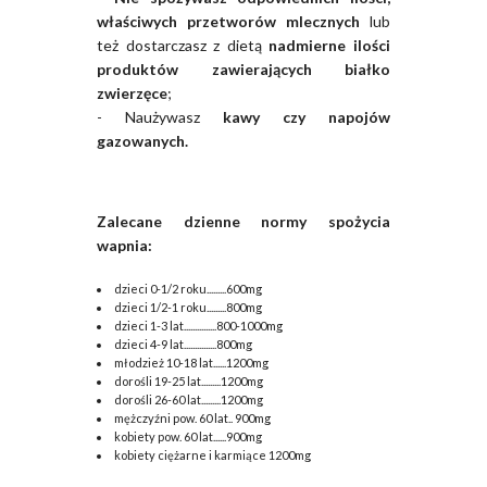
właściwych przetworów mlecznych
lub
też dostarczasz z dietą
nadmierne ilości
produktów zawierających białko
zwierzęce
;
- Naużywasz
kawy czy napojów
gazowanych.
Zalecane dzienne normy spożycia
wapnia:
dzieci 0-1/2 roku.........600mg
dzieci 1/2-1 roku.........800mg
dzieci 1-3 lat...............800-1000mg
dzieci 4-9 lat...............800mg
młodzież 10-18 lat......1200mg
dorośli 19-25 lat.........1200mg
dorośli 26-60 lat.........1200mg
mężczyźni pow. 60 lat.. 900mg
kobiety pow. 60 lat......900mg
kobiety ciężarne i karmiące 1200mg