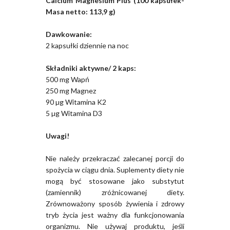
Calcium Magnesium Plus (100 kapsułek-
Masa netto: 113,9 g)
Dawkowanie:
2 kapsułki dziennie na noc
Składniki aktywne/ 2 kaps:
500 mg Wapń
250 mg Magnez
90 µg Witamina K2
5 µg Witamina D3
Uwagi!
Nie należy przekraczać zalecanej porcji do
spożycia w ciągu dnia. Suplementy diety nie
mogą być stosowane jako substytut
(zamiennik) zróżnicowanej diety.
Zrównoważony sposób żywienia i zdrowy
tryb życia jest ważny dla funkcjonowania
organizmu. Nie używaj produktu, jeśli