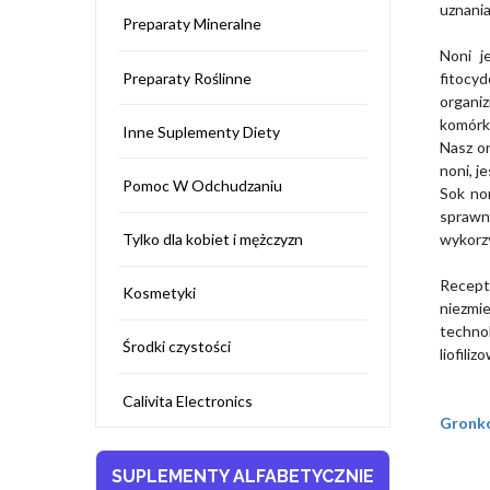
uznania
Preparaty Mineralne
Noni j
Preparaty Roślinne
fitocy
organi
komórk
Inne Suplementy Diety
Nasz or
noni, j
Pomoc W Odchudzaniu
Sok no
sprawno
wykorzy
Tylko dla kobiet i mężczyzn
Recept
Kosmetyki
niezmi
technol
Środki czystości
liofili
Calivita Electronics
Gronko
SUPLEMENTY ALFABETYCZNIE