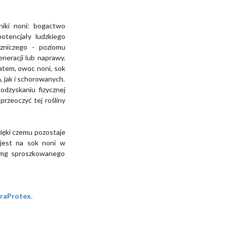
niki noni: bogactwo
potencjały ludzkiego
czniczego - poziomu
neracji lub naprawy.
atem, owoc noni, sok
, jak i schorowanych.
odzyskaniu fizycznej
przeoczyć tej rośliny
zięki czemu pozostaje
jest na sok noni w
00 mg sproszkowanego
araProtex.