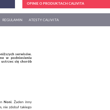
OPINIE O PRODUKTACH CALIVITA
REGULAMIN
ATESTY CALIVITA
oniższych serwisów.
ne w podniesieniu
 ustrzec się chorób
ian
Noni
. Żaden inny
, nie zdobył takiego