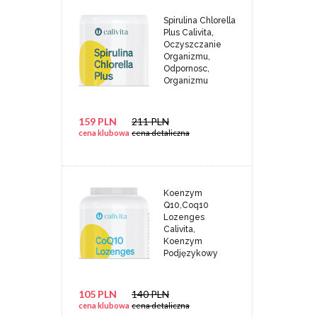
Spirulina Chlorella
Plus Calivita,
Oczyszczanie
Organizmu,
Odpornosc,
Organizmu
159 PLN
211 PLN
cena klubowa
cena detaliczna
Koenzym
Q10,Coq10
Lozenges
Calivita,
Koenzym
Podjęzykowy
105 PLN
140 PLN
cena klubowa
cena detaliczna