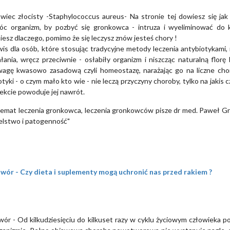
wiec złocisty -Staphylococcus aureus- Na stronie tej dowiesz się ja
c organizm, by pozbyć się gronkowca - intruza i wyeliminować do k
esz dlaczego, pomimo że się leczysz znów jesteś chory !
is dla osób, które stosując tradycyjne metody leczenia antybiotykami,
ałania, wręcz przeciwnie - osłabiły organizm i niszcząc naturalną florę
agę kwasowo zasadową czyli homeostazę, narażając go na liczne cho
tyki - o czym mało kto wie - nie leczą przyczyny choroby, tylko na jakis c
ekcie powoduje jej nawrót.
temat leczenia gronkowca, leczenia gronkowców pisze dr med. Paweł Gr
elstwo i patogenność"
ór - Czy dieta i suplementy mogą uchronić nas przed rakiem ?
ór - Od kilkudziesięciu do kilkuset razy w cyklu życiowym człowieka