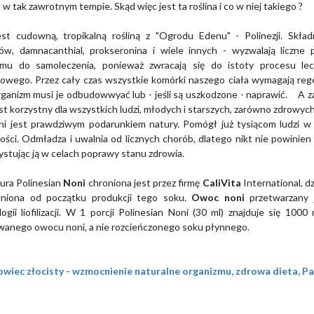
 w tak zawrotnym tempie. Skąd więc jest ta roślina i co w niej takiego ?
est cudowną, tropikalną rośliną z "Ogrodu Edenu" - Polinezji. Skład
dów, damnacanthial, prokseronina i wiele innych - wyzwalają liczne 
zmu do samoleczenia, ponieważ zwracają się do istoty procesu le
owego. Przez cały czas wszystkie komórki naszego ciała wymagają rege
ganizm musi je odbudowwyać lub - jeśli są uszkodzone - naprawić. A z
est korzystny dla wszystkich ludzi, młodych i starszych, zarówno zdrowych
ni jest prawdziwym podarunkiem natury. Pomógł już tysiącom ludzi w 
ści. Odmładza i uwalnia od licznych chorób, dlatego nikt nie powinien 
stując ją w celach poprawy stanu zdrowia.
ura Polinesian
Noni
chroniona jest przez firmę
CaliVita
International, d
eniona od początku produkcji tego soku.
Owoc noni
przetwarzany 
ogii liofilizacji. W 1 porcji Polinesian Noni (30 ml) znajduje się 10
zowanego owocu noni, a nie rozcieńczonego soku płynnego.
wiec złocisty - wzmocnienie naturalne organizmu, zdrowa dieta, P