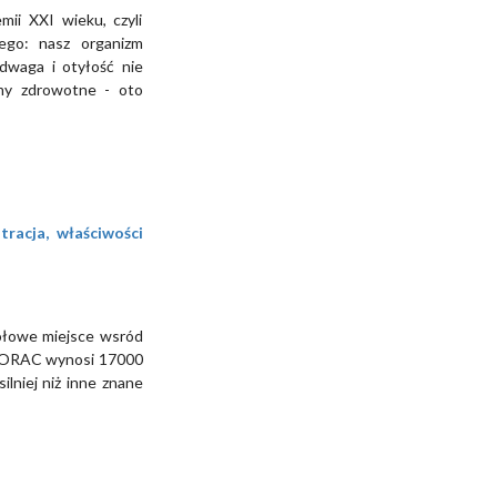
mii XXI wieku, czyli
nego: nasz organizm
adwaga i otyłość nie
my zdrowotne - oto
racja, właściwości
łowe miejsce wsród
k ORAC wynosi 17000
ilniej niż inne znane