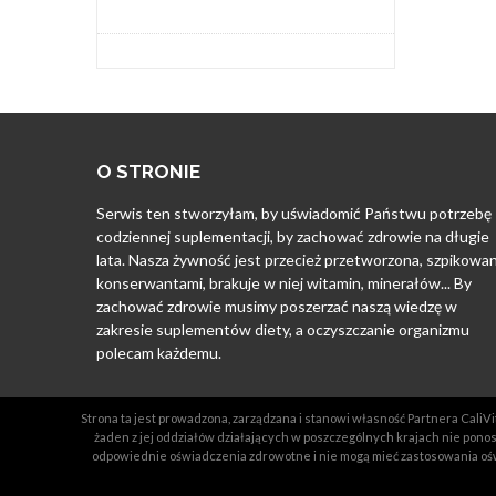
O STRONIE
Serwis ten stworzyłam, by uświadomić Państwu potrzebę
codziennej suplementacji, by zachować zdrowie na długie
lata. Nasza żywność jest przecież przetworzona, szpikowa
konserwantami, brakuje w niej witamin, minerałów... By
zachować zdrowie musimy poszerzać naszą wiedzę w
zakresie suplementów diety, a oczyszczanie organizmu
polecam każdemu.
Strona ta jest prowadzona, zarządzana i stanowi własność Partnera CaliVit
żaden z jej oddziałów działających w poszczególnych krajach nie ponosz
odpowiednie oświadczenia zdrowotne i nie mogą mieć zastosowania ośw