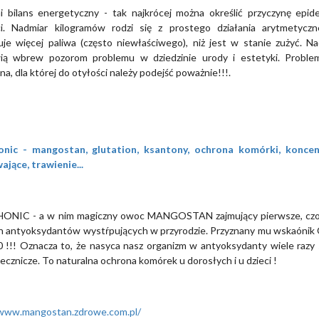
i bilans energetyczny - tak najkrócej można określić przyczynę epide
ci. Nadmiar kilogramów rodzi się z prostego działania arytmetycz
uje więcej paliwa (często niewłaściwego), niż jest w stanie zużyć. N
ią wbrew pozorom problemu w dziedzinie urody i estetyki. Proble
na, dla której do otyłości należy podejść poważnie!!!.
nic - mangostan, glutation, ksantony, ochrona komórki, koncent
jące, trawienie...
NIC - a w nim magiczny owoc MANGOSTAN zajmujący pierwsze, czo
h antyoksydantów wystŕpujących w przyrodzie. Przyznany mu wskaóni
 !!! Oznacza to, że nasyca nasz organizm w antyoksydanty wiele razy s
 lecznicze. To naturalna ochrona komórek u dorosłych i u dzieci !
/www.mangostan.zdrowe.com.pl/