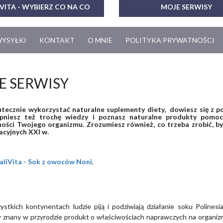
VITA - WYBIERZ CO NA CO
MOJE SERWISY
WYSYŁKI
KONTAKT
O MNIE
POLITYKA PRYWATNOŚCI
E SERWISY
utecznie wykorzystać naturalne suplementy diety, dowiesz się z p
pniesz też trochę wiedzy i poznasz naturalne produkty pomoc
ości Twojego organizmu. Zrozumiesz również, co trzeba zrobić, by
acyjnych XXI w.
aliVita - Sok z owoców Noni
.
ystkich kontynentach ludzie piją i podziwiają działanie soku Polines
y znany w przyrodzie produkt o właściwościach naprawczych na organizm