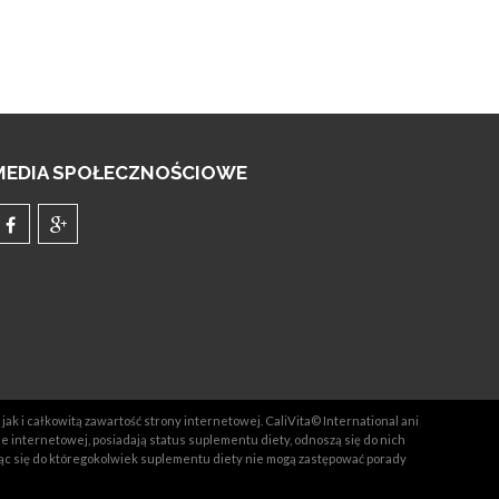
MEDIA SPOŁECZNOŚCIOWE
jak i całkowitą zawartość strony internetowej. CaliVita© International ani
ie internetowej, posiadają status suplementu diety, odnoszą się do nich
ąc się do któregokolwiek suplementu diety nie mogą zastępować porady