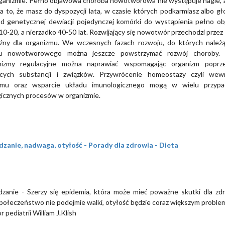
ganizmie. Pełno objawowa choroba nowotworowa nie występuje nagle, ale
 to, że masz do dyspozycji lata, w czasie których podkarmiasz albo gł
Od genetycznej dewiacji pojedynczej komórki do wystąpienia pełno o
10-20, a nierzadko 40-50 lat. Rozwijający się nowotwór przechodzi przez k
oźny dla organizmu. We wczesnych fazach rozwoju, do których należą 
su nowotworowego można jeszcze powstrzymać rozwój choroby. 
izmy regulacyjne można naprawiać wspomagając organizm poprz
ących substancji i związków. Przywrócenie homeostazy czyli wew
zmu oraz wsparcie układu imunologicznego mogą w wielu przypa
gicznych procesów w organizmie.
zanie, nadwaga, otyłość - Porady dla zdrowia - Dieta
zanie - Szerzy się epidemia, która może mieć poważne skutki dla zdr
społeczeństwo nie podejmie walki, otyłość będzie coraz większym probl
r pediatrii William J.Klish