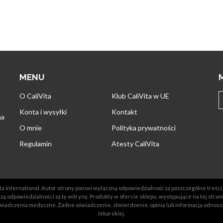
MENU
O CaliVita
Klub CaliVita w UE
Konta i wysyłki
Kontakt
na
O mnie
Polityka prywatności
Regulamin
Atesty CaliVita
a International. Autor strony ponosi wyłączną odpowiedzialność za poszczególne treści, 
ą odpowiedzialności za tę witrynę. Produkty w ofercie sklepu, występujące na tej stron
iadczenia medyczne. Żadne oświadczenie, stwierdzenie, opinia lub informacja odnosz
lekarskiej.