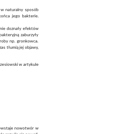
k w naturalny sposób
ońca jego bakterie.
 nie doznały efektów
 bakteryjną zaburzyły
roby np. gronkowca.
zas tłumią jej objawy,
zesiowski w artykule
 powstaje nowotwór w