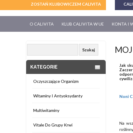
ZOSTAŃ KLUBOWICZEM CALIVITA
CALI
O CALIVITA
KLUB CALIVITA W UE
KONTA I 
MOJ
Jak sk
KATEGORIE
Zaczer
odporn
cywiliz
Oczyszczające Organizm
Witaminy I Antyoksydanty
Noni C
Multiwitaminy
Na wsz
Vitale Do Grupy Krwi
roślinn