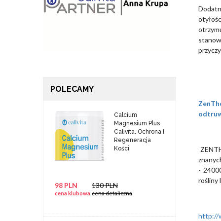
Dodatn
otyłoś
otrzym
stanow
przyczy
POLECAMY
ZenTho
odtruwa
Calcium
Magnesium Plus
Calivita, Ochrona I
Regeneracja
ZENTHO
Kości
znanyc
- 24000
rośliny
98 PLN
130 PLN
cena klubowa
cena detaliczna
http:/