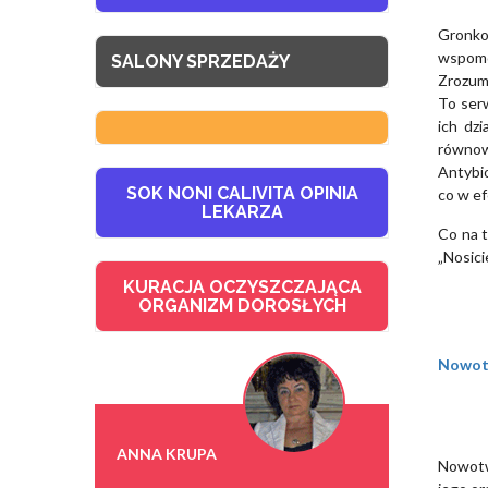
Gronko
wspomó
SALONY SPRZEDAŻY
Zrozumi
To serw
ich dzi
równow
Antybio
SOK NONI CALIVITA OPINIA
co w ef
LEKARZA
Co na 
„Nosici
KURACJA OCZYSZCZAJĄCA
ORGANIZM DOROSŁYCH
Nowotw
ANNA KRUPA
Nowotw