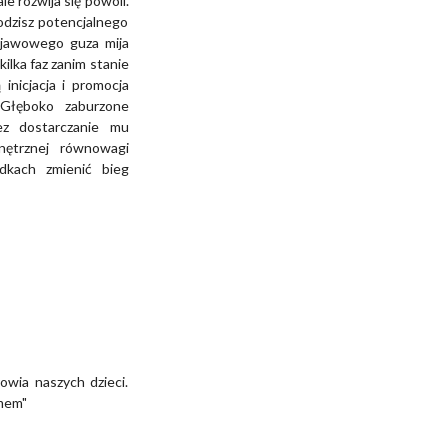
 rozwija się powoli.
odzisz potencjalnego
bjawowego guza mija
ilka faz zanim stanie
inicjacja i promocja
Głęboko zaburzone
ez dostarczanie mu
nętrznej równowagi
dkach zmienić bieg
owia naszych dzieci.
emem"