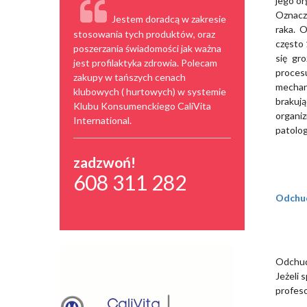
jego or
Oznacza
Jestem doradcą w zakresie
raka. 
stosowania tych produktów, oraz
często 
poszerzania świadomości jak ważna
się gr
jest profilaktyka zdrowia. Polecam
proce
zakupy w tańszych cenach
mechan
klubowych ( hurtowych) w systemie
brakuj
Klubu Konsumenckiego CaliVita
organi
International.
patolo
zadzwoń!
608 311 282
Odchud
Odchud
Jeżeli 
profeso