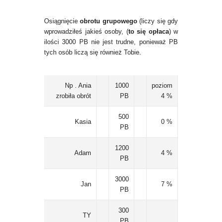
Osiągnięcie
obrotu grupowego
(liczy się gdy
wprowadziłeś jakieś osoby, (
to się opłaca
) w
ilości 3000 PB nie jest trudne, ponieważ PB
tych osób liczą się również Tobie.
Np . Ania
1000
poziom
zrobiła obrót
PB
4 %
500
Kasia
0 %
PB
1200
Adam
4 %
PB
3000
Jan
7 %
PB
300
TY
PB