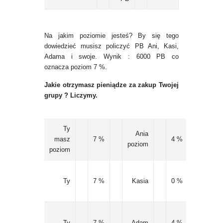
Na jakim poziomie jesteś? By się tego
dowiedzieć musisz policzyć PB Ani, Kasi,
Adama i swoje. Wynik : 6000 PB co
oznacza poziom 7 %.
Jakie otrzymasz pieniądze za zakup Twojej
grupy ? Liczymy.
Ty
różni
Ania
masz
7 %
4 %
wyno
poziom
poziom
Ty
7 %
Kasia
0 %
7
Ty
7 %
Adam
4 %
3