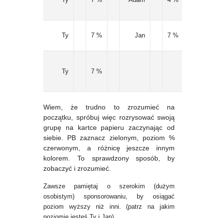
Ty
7 %
Jan
7 %
0
Ty
7 %
Wiem, że trudno to zrozumieć na
początku, spróbuj więc rozrysować swoją
grupę na kartce papieru zaczynając od
siebie. PB zaznacz zielonym, poziom %
czerwonym, a różnicę jeszcze innym
kolorem. To sprawdzony sposób, by
zobaczyć i zrozumieć.
Zawsze pamiętaj o szerokim (dużym
osobistym) sponsorowaniu, by osiągać
poziom wyższy niż inni. (patrz na jakim
poziomie jesteś Ty i Jan)