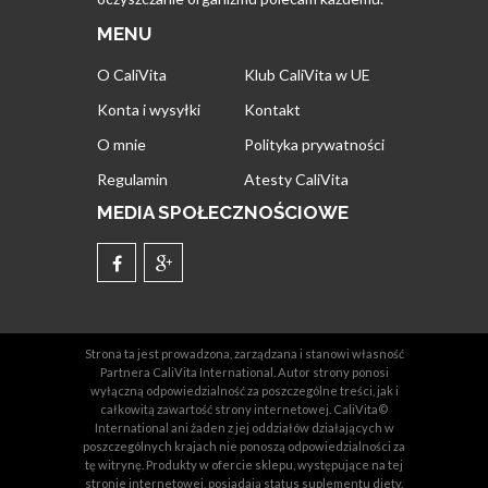
MENU
O CaliVita
Klub CaliVita w UE
Konta i wysyłki
Kontakt
O mnie
Polityka prywatności
Regulamin
Atesty CaliVita
MEDIA SPOŁECZNOŚCIOWE
Strona ta jest prowadzona, zarządzana i stanowi własność
Partnera CaliVita International. Autor strony ponosi
wyłączną odpowiedzialność za poszczególne treści, jak i
całkowitą zawartość strony internetowej. CaliVita©
International ani żaden z jej oddziałów działających w
poszczególnych krajach nie ponoszą odpowiedzialności za
tę witrynę. Produkty w ofercie sklepu, występujące na tej
stronie internetowej, posiadają status suplementu diety,