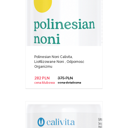
Polinesian Noni Calivita,
Liofilizowane Noni , Odporność
Organizmu
282 PLN
375 PLN
cena klubowa
cena detaliczna