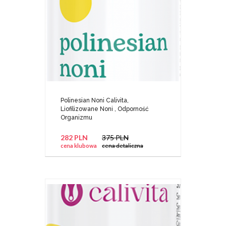
Polinesian Noni Calivita,
Liofilizowane Noni , Odporność
Organizmu
282 PLN
375 PLN
cena klubowa
cena detaliczna