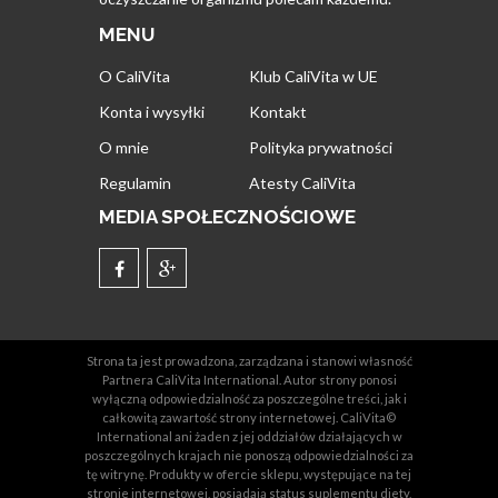
MENU
O CaliVita
Klub CaliVita w UE
Konta i wysyłki
Kontakt
O mnie
Polityka prywatności
Regulamin
Atesty CaliVita
MEDIA SPOŁECZNOŚCIOWE
Strona ta jest prowadzona, zarządzana i stanowi własność
Partnera CaliVita International. Autor strony ponosi
wyłączną odpowiedzialność za poszczególne treści, jak i
całkowitą zawartość strony internetowej. CaliVita©
International ani żaden z jej oddziałów działających w
poszczególnych krajach nie ponoszą odpowiedzialności za
tę witrynę. Produkty w ofercie sklepu, występujące na tej
stronie internetowej, posiadają status suplementu diety,