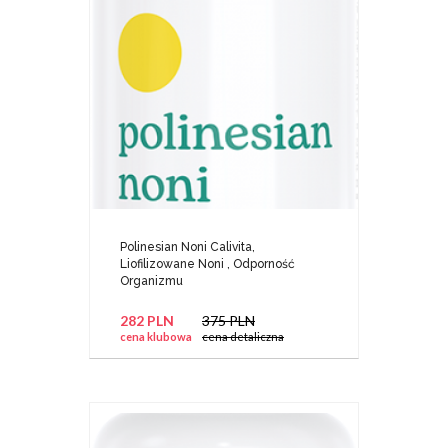
Polinesian Noni Calivita,
Liofilizowane Noni , Odporność
Organizmu
282 PLN
375 PLN
cena klubowa
cena detaliczna