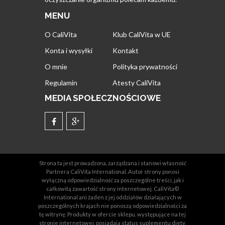
MENU
O CaliVita
Klub CaliVita w UE
Konta i wysyłki
Kontakt
O mnie
Polityka prywatności
Regulamin
Atesty CaliVita
MEDIA SPOŁECZNOŚCIOWE
Strona ta jest prowadzona, zarządzana i stanowi własność
Partnera CaliVita International. Autor strony ponosi
wyłączną odpowiedzialność za poszczególne treści, jak i
całkowitą zawartość strony internetowej. CaliVita©
International ani żaden z jej oddziałów działających w
poszczególnych krajach nie ponoszą odpowiedzialności za
tę witrynę. Produkty w ofercie sklepu, występujące na tej
stronie internetowej, posiadają status suplementu diety,