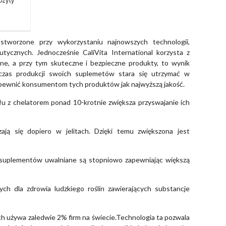
ozyty
 stworzone przy wykorzystaniu najnowszych technologii,
tycznych. Jednocześnie CaliVita International korzysta z
kalne, a przy tym skuteczne i bezpieczne produkty, to wynik
dczas produkcji swoich suplemetów stara się utrzymać w
zapewnić konsumentom tych produktów jak najwyższą jakość.
u z chelatorem ponad 10-krotnie zwiększa przyswajanie ich
ją się dopiero w jelitach. Dzięki temu zwiększona jest
suplementów uwalniane są stopniowo zapewniając większą
ch dla zdrowia ludzkiego roślin zawierających substancje
rych używa zaledwie 2% firm na świecie.Technologia ta pozwala