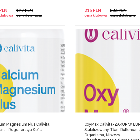
 PLN
197 PLN
215 PLN
286 PLN
klubowa
cena detaliczna
cena klubowa
cena detaliczna
um Magnesium Plus Calivita,
OxyMax Calivita-ZAKUP W EU
ona I Regeneracja Kości
Stabilizowany Tlen, Dotlenieni
Organizmu, Niszczy