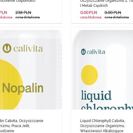
cnienie Odporności
Oczyszczanie Organizmu Z T
I Metali Ciężkich
 PLN
238 PLN
0.00 PLN
0.00 PLN
klubowa
cena detaliczna
cena klubowa
cena detaliczna
in Calivita, Oczyszczanie
Liquid Chlorophyll Calivita,
izmu, Praca Jelit,
Oczyszczanie Organizmu,
udzanie
Właściwości Alkalizujące