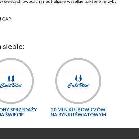
 świeżych owocach i neutralizuje wszelkie bakterie i grzyby
i GAP.
 siebie:
LONY SPRZEDAŻY
20 MLN KLUBOWICZÓW
NA ŚWIECIE
NA RYNKU ŚWIATOWYM