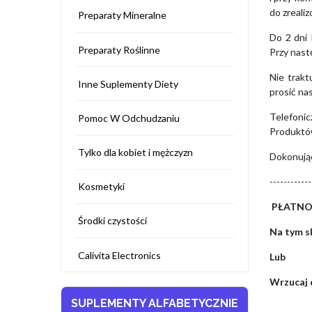
do zreali
Preparaty Mineralne
Do 2 dni 
Preparaty Roślinne
Przy nas
Nie trakt
Inne Suplementy Diety
prosić na
Telefonic
Pomoc W Odchudzaniu
Produktów
Tylko dla kobiet i mężczyzn
Dokonując
------------
Kosmetyki
PŁATNO
Środki czystości
Na tym s
Calivita Electronics
Lub
Wrzucaj d
SUPLEMENTY ALFABETYCZNIE