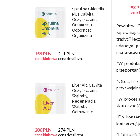
98 
Spirulina Chlorella
cena 
Plus Calivita,
Oczyszczanie
Organizmu,
Produkty C
Odpornosc,
zapewniając
Organizmu
tradycji le
udanego po
nienaruszon
159 PLN
211 PLN
cena klubowa
cena detaliczna
*W produkta
przez organi
*Otoczki k
Liver Aid Calivita,
przyswajaln
Oczyszczanie
Wątroby,
*W procesi
Regeneracja
skuteczność 
Wątroby,
Odtruwanie
*Do konserw
konserwują
206 PLN
274 PLN
*Liofilizacj
cena klubowa
cena detaliczna