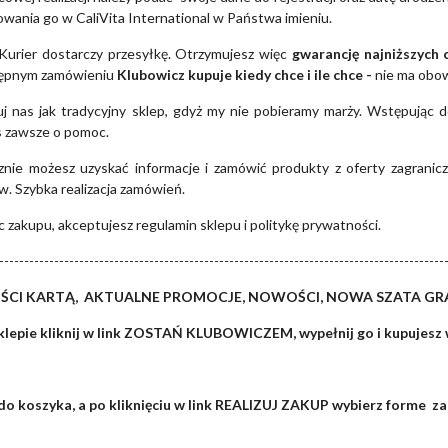
zowania go w CaliVita International w Państwa imieniu.
Kurier dostarczy przesyłkę. Otrzymujesz więc
gwarancję najniższych 
tępnym zamówieniu
Klubowicz kupuje kiedy chce i ile chce -
nie ma obo
uj nas jak tradycyjny sklep, gdyż my nie pobieramy marży. Wstępując 
s zawsze o pomoc.
znie możesz uzyskać informacje i zamówić produkty z oferty zagranicz
. Szybka realizacja zamówień.
 zakupu, akceptujesz regulamin sklepu i politykę prywatności.
-----------------------------------------------------------------------------------------
ŚCI KARTĄ, AKTUALNE PROMOCJE, NOWOŚCI, NOWA SZATA G
klepie kliknij w link ZOSTAŃ KLUBOWICZEM, wypełnij go i kupujesz 
o koszyka, a po kliknięciu w link REALIZUJ ZAKUP wybierz forme zak