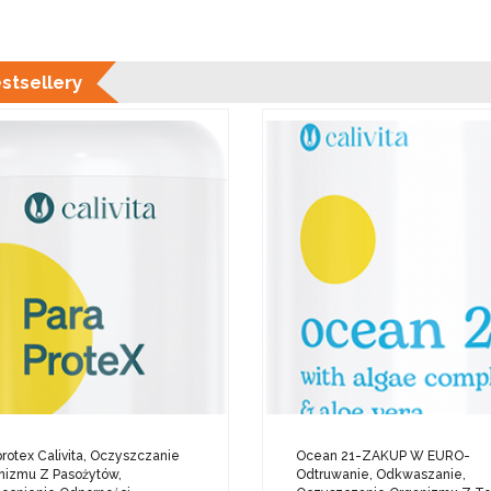
stsellery
rotex Calivita, Oczyszczanie
Ocean 21-ZAKUP W EURO-
nizmu Z Pasożytów,
Odtruwanie, Odkwaszanie,