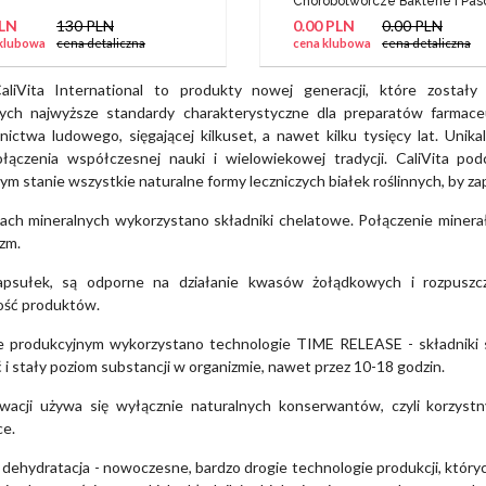
Chorobotworcze Bakterie I Pas
PLN
130 PLN
0.00 PLN
0.00 PLN
klubowa
cena detaliczna
cena klubowa
cena detaliczna
aliVita International to produkty nowej generacji, które zostały
ych najwyższe standardy charakterystyczne dla preparatów farmaceu
cznictwa ludowego, sięgającej kilkuset, a nawet kilku tysięcy lat. Uni
łączenia współczesnej nauki i wielowiekowej tradycji. CaliVita po
ym stanie wszystkie naturalne formy leczniczych białek roślinnych, by 
ch mineralnych wykorzystano składniki chelatowe. Połączenie minerał
zm.
apsułek, są odporne na działanie kwasów żołądkowych i rozpuszcza
ość produktów.
e produkcyjnym wykorzystano technologie TIME RELEASE - składniki 
i stały poziom substancji w organizmie, nawet przez 10-18 godzin.
acji używa się wyłącznie naturalnych konserwantów, czyli korzystny
ce.
a i dehydratacja - nowoczesne, bardzo drogie technologie produkcji, któ