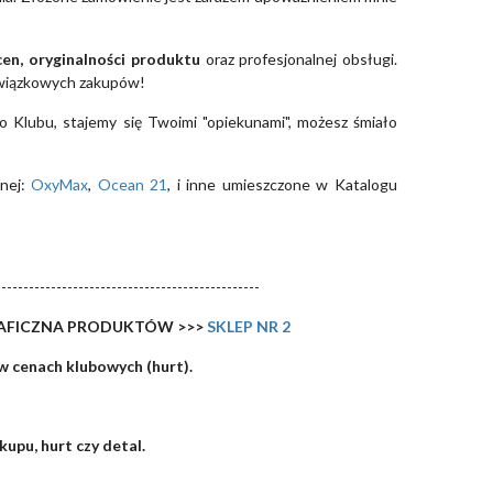
cen, oryginalności produktu
oraz profesjonalnej obsługi.
wiązkowych zakupów!
do Klubu, stajemy się Twoimi "opiekunami", możesz śmiało
nej:
OxyMax
,
Ocean 21
, i inne umieszczone w Katalogu
------------------------------------------------
RAFICZNA PRODUKTÓW >>>
SKLEP NR 2
w cenach klubowych (hurt).
upu, hurt czy detal.