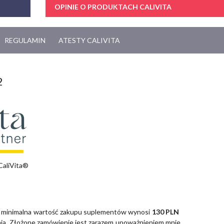
OPINIE O PRODUKTACH CALIVITA
REGULAMIN
ATESTY CALIVITA
2
CaliVita®
 minimalna wartość zakupu suplementów wynosi
130 PLN
zenia. Złożone zamówienie jest zarazem upoważnieniem mnie