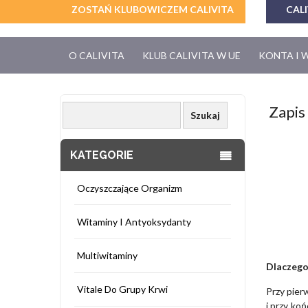
ZOSTAŃ KLUBOWICZEM CALIVITA
CALI
O CALIVITA
KLUB CALIVITA W UE
KONTA I 
Zapis 
KATEGORIE
Oczyszczające Organizm
Witaminy I Antyoksydanty
Multiwitaminy
Dlaczego
Vitale Do Grupy Krwi
Przy pie
i przy ko