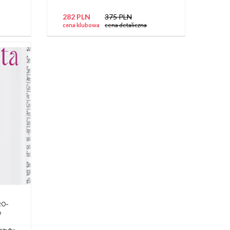
282 PLN
375 PLN
cena klubowa
cena detaliczna
RO-
e