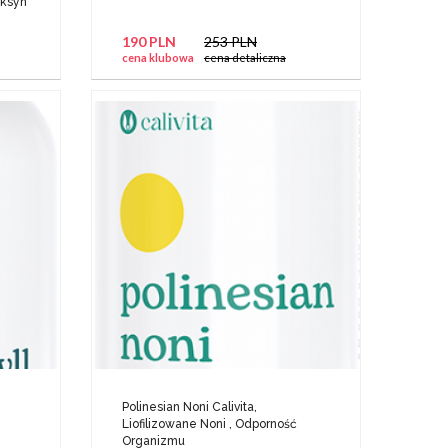
oksyn
190 PLN
253 PLN
cena klubowa
cena detaliczna
Polinesian Noni Calivita,
Liofilizowane Noni , Odporność
Organizmu