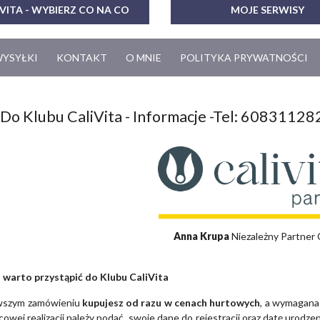
VITA - WYBIERZ CO NA CO
MOJE SERWISY
WYSYŁKI
KONTAKT
O MNIE
POLITYKA PRYWATNOŚCI
Do Klubu CaliVita - Informacje -Tel: 60831128
Anna Krupa
Niezależny Partner 
 warto przystąpić do Klubu CaliVita
rwszym zamówieniu
kupujesz od razu w cenach hurtowych
, a wymagana
ńcowej realizacji należy podać swoje dane do rejestracji oraz datę urod