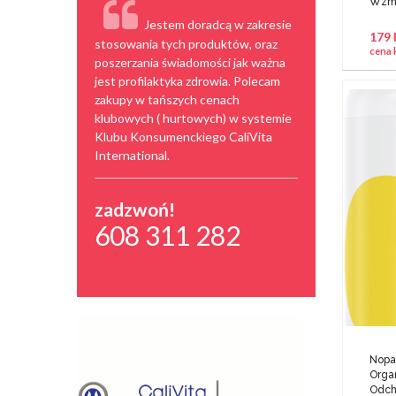
Wzmo
Jestem doradcą w zakresie
179
stosowania tych produktów, oraz
cena 
poszerzania świadomości jak ważna
jest profilaktyka zdrowia. Polecam
zakupy w tańszych cenach
klubowych ( hurtowych) w systemie
Klubu Konsumenckiego CaliVita
International.
zadzwoń!
608 311 282
Nopal
Organ
Odch