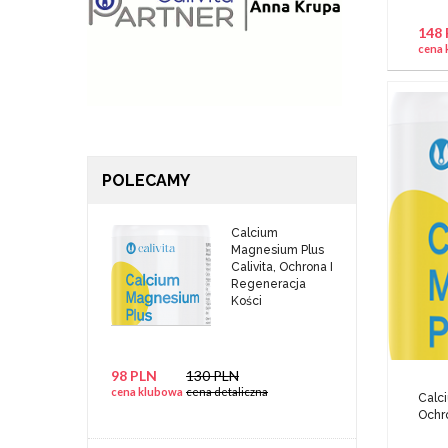
148
cena 
POLECAMY
Calcium
Magnesium Plus
Calivita, Ochrona I
Regeneracja
Kości
98 PLN
130 PLN
cena klubowa
cena detaliczna
Calci
Ochr