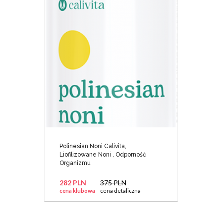
Polinesian Noni Calivita,
Liofilizowane Noni , Odporność
Organizmu
282 PLN
375 PLN
cena klubowa
cena detaliczna