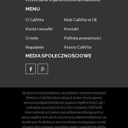
MENU
O CaliVita
Klub CaliVita w UE
Konta i wysyłki
Kontakt
O mnie
Polityka prywatności
Regulamin
Atesty CaliVita
MEDIA SPOŁECZNOŚCIOWE
Strona ta jest prowadzona, zarządzana i stanowi własność
Partnera CaliVita International. Autor strony ponosi
wyłączną odpowiedzialność za poszczególne treści, jak i
całkowitą zawartość strony internetowej. CaliVita©
International ani żaden z jej oddziałów działających w
poszczególnych krajach nie ponoszą odpowiedzialności za
tę witrynę. Produkty w ofercie sklepu, występujące na tej
stronie internetowej, posiadają status suplementu diety,