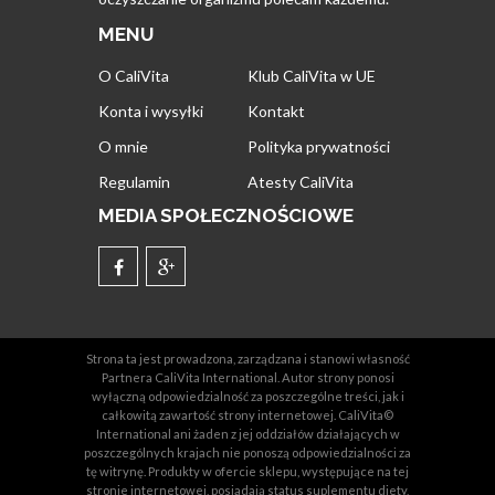
MENU
O CaliVita
Klub CaliVita w UE
Konta i wysyłki
Kontakt
O mnie
Polityka prywatności
Regulamin
Atesty CaliVita
MEDIA SPOŁECZNOŚCIOWE
Strona ta jest prowadzona, zarządzana i stanowi własność
Partnera CaliVita International. Autor strony ponosi
wyłączną odpowiedzialność za poszczególne treści, jak i
całkowitą zawartość strony internetowej. CaliVita©
International ani żaden z jej oddziałów działających w
poszczególnych krajach nie ponoszą odpowiedzialności za
tę witrynę. Produkty w ofercie sklepu, występujące na tej
stronie internetowej, posiadają status suplementu diety,