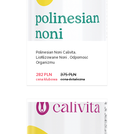
Polinesian Noni Calivita,
Liofilizowane Noni , Odporność
Organizmu
282 PLN
375 PLN
cena klubowa
cena detaliczna