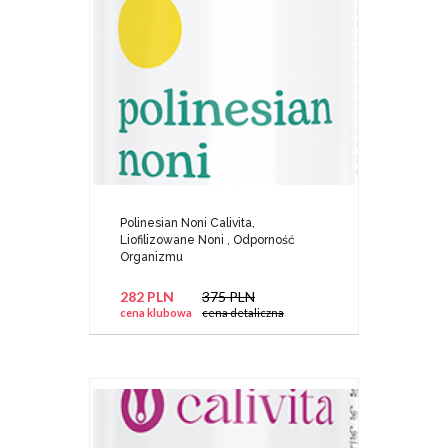
Polinesian Noni Calivita,
Liofilizowane Noni , Odporność
Organizmu
282 PLN
375 PLN
cena klubowa
cena detaliczna