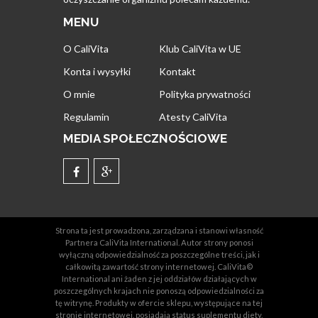
MENU
O CaliVita
Klub CaliVita w UE
Konta i wysyłki
Kontakt
O mnie
Polityka prywatności
Regulamin
Atesty CaliVita
MEDIA SPOŁECZNOŚCIOWE
Strona ta jest prowadzona, zarządzana i stanowi własność
Partnera CaliVita International. Autor strony ponosi
wyłączną odpowiedzialność za poszczególne treści, jak i
całkowitą zawartość strony internetowej. CaliVita©
International ani żaden z jej oddziałów działających w
poszczególnych krajach nie ponoszą odpowiedzialności za
tę witrynę. Produkty w ofercie sklepu, występujące na tej
stronie internetowej, posiadają status suplementu diety,