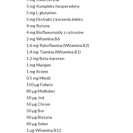
5 mg Kompleks hesperydyny
5 mg L-glutation
5 mg Ekstrakt z korzenia imbiru
4 mg Rutyna
4 mg Bioflawonoidy z cytrusów
2 mg Witamina B6
1.6 mg Ryboflawina (Witamina B2)
1.4 mg Tiamina (Witamina B1)
1.2 mg Beta-karoten
1 mg Mangan
1 mg Krzem
0.5 mg Miedź
150 µg Foliany
80 µg Molibden
50 µg Jod
50 µg Chrom
50 µg Bor
40 µg Biotyna
40 µg Selen
1 µg Witamina B12