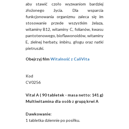
aby stawić czoło wyzwaniom bardziej
złożonego życia. Dla wsparcia
funkcjonowania organizmu zaleca się im
stosowanie przede wszystkim żelaza,
witaminy B12, witaminy C, folianów, kwasu
pantotenowego, bioflawonoidów, witaminy
E, zielnej herbaty, imbiru, głogu oraz natki
pietruszki.
Obejrzyj film
Witalność z CaliVita
Kod
CV0256
Vital A ( 90 tabletek - masa netto: 141 g)
Multiwitamina dla osób z grupą krwi A
Dawkowanie:
1 tabletka dziennie po posiłku.