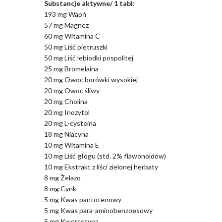
Substancje aktywne/ 1 tabl:
193 mg Wapń
57 mg Magnez
60 mg Witamina C
50 mg Liść pietruszki
50 mg Liść lebiodki pospolitej
25 mg Bromelaina
20 mg Owoc borówki wysokiej
20 mg Owoc śliwy
20 mg Cholina
20 mg Inozytol
20 mg L-cysteina
18 mg Niacyna
10 mg Witamina E
10 mg Liść głogu (std. 2% flawonoidów)
10 mg Ekstrakt z liści zielonej herbaty
8 mg Żelazo
8 mg Cynk
5 mg Kwas pantotenowy
5 mg Kwas para-aminobenzoesowy
5 mg Kwercetyna