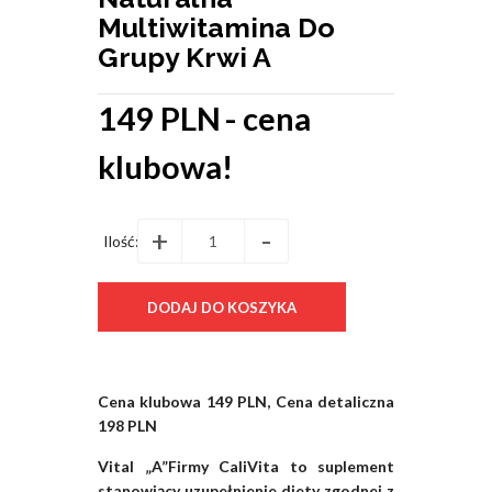
Multiwitamina Do
Grupy Krwi A
149 PLN
- cena
klubowa!
+
-
Ilość:
Cena klubowa 149 PLN, Cena detaliczna
198 PLN
Vital „A”Firmy CaliVita to suplement
stanowiący uzupełnienie diety zgodnej z