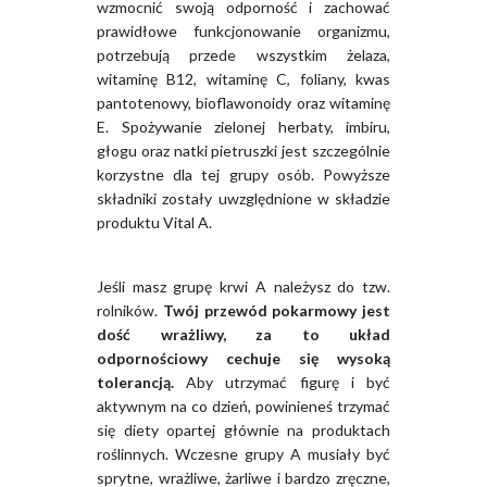
wzmocnić swoją odporność i zachować
prawidłowe funkcjonowanie organizmu,
potrzebują przede wszystkim żelaza,
witaminę B12, witaminę C, foliany, kwas
pantotenowy, bioflawonoidy oraz witaminę
E. Spożywanie zielonej herbaty, imbiru,
głogu oraz natki pietruszki jest szczególnie
korzystne dla tej grupy osób. Powyższe
składniki zostały uwzględnione w składzie
produktu Vital A.
Jeśli masz grupę krwi A należysz do tzw.
rolników.
Twój przewód pokarmowy jest
dość wrażliwy, za to układ
odpornościowy cechuje się wysoką
tolerancją.
Aby utrzymać figurę i być
aktywnym na co dzień, powinieneś trzymać
się diety opartej głównie na produktach
roślinnych. Wczesne grupy A musiały być
sprytne, wrażliwe, żarliwe i bardzo zręczne,