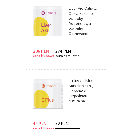
Liver Aid Calivita,
Oczyszczanie
Wątroby,
Regeneracja
Wątroby,
Odtruwanie
206 PLN
274 PLN
cena klubowa
cena detaliczna
C Plus Calivita,
Antyoksydant,
Odporność
Organizmu,
Naturalna
44 PLN
59 PLN
cena klubowa
cena detaliczna