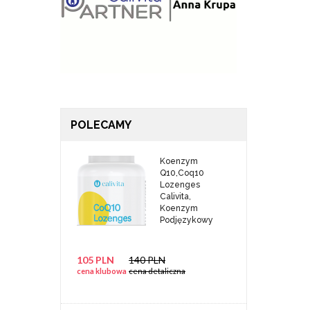
POLECAMY
Koenzym
Q10,Coq10
Lozenges
Calivita,
Koenzym
Podjęzykowy
105 PLN
140 PLN
cena klubowa
cena detaliczna