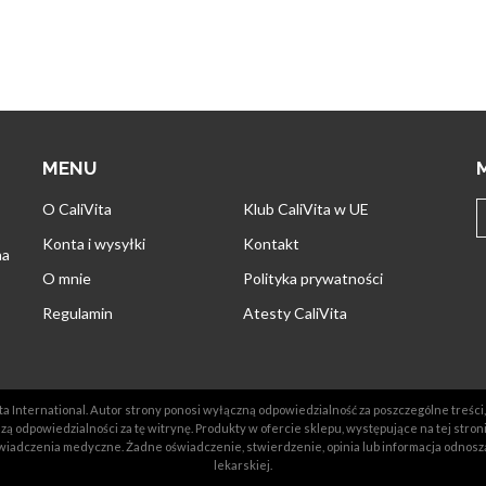
MENU
O CaliVita
Klub CaliVita w UE
Konta i wysyłki
Kontakt
na
O mnie
Polityka prywatności
Regulamin
Atesty CaliVita
a International. Autor strony ponosi wyłączną odpowiedzialność za poszczególne treści, 
ą odpowiedzialności za tę witrynę. Produkty w ofercie sklepu, występujące na tej stron
iadczenia medyczne. Żadne oświadczenie, stwierdzenie, opinia lub informacja odnosz
lekarskiej.