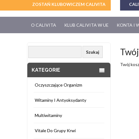
ZOSTAŃ KLUBOWICZEM CALIVITA
CALI
O CALIVITA
KLUB CALIVITA W UE
KONTA I 
Twój
Twój kosz
KATEGORIE
Oczyszczające Organizm
Witaminy I Antyoksydanty
Multiwitaminy
Vitale Do Grupy Krwi