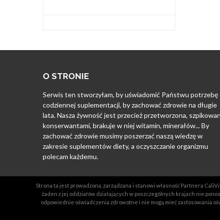
O STRONIE
Serwis ten stworzyłam, by uświadomić Państwu potrzebę
codziennej suplementacji, by zachować zdrowie na długie
lata. Nasza żywność jest przecież przetworzona, szpikowa
konserwantami, brakuje w niej witamin, minerałów... By
zachować zdrowie musimy poszerzać naszą wiedzę w
zakresie suplementów diety, a oczyszczanie organizmu
polecam każdemu.
Strona ta jest prowadzona, zarządzana i stanowi własność Partnera CaliVit
żaden z jej oddziałów działających w poszczególnych krajach nie ponosz
odpowiednie oświadczenia zdrowotne i nie mogą mieć zastosowania ośw