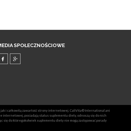
MEDIA SPOŁECZNOŚCIOWE
jak i całkowitą zawartość strony internetowej. CaliVita© International ani
ie internetowej, posiadają status suplementu diety, odnoszą się do nich
ąc się do któregokolwiek suplementu diety nie mogą zastępować porady