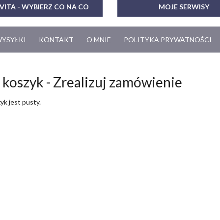
VITA - WYBIERZ CO NA CO
MOJE SERWISY
WYSYŁKI
KONTAKT
O MNIE
POLITYKA PRYWATNOŚCI
 koszyk - Zrealizuj zamówienie
yk jest pusty.