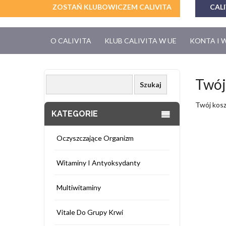
ZOSTAŃ KLUBOWICZEM CALIVITA
CALI
O CALIVITA
KLUB CALIVITA W UE
KONTA I 
Twój
Twój kosz
KATEGORIE
Oczyszczające Organizm
Witaminy I Antyoksydanty
Multiwitaminy
Vitale Do Grupy Krwi