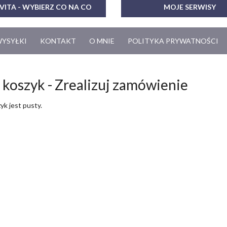
VITA - WYBIERZ CO NA CO
MOJE SERWISY
WYSYŁKI
KONTAKT
O MNIE
POLITYKA PRYWATNOŚCI
 koszyk - Zrealizuj zamówienie
yk jest pusty.