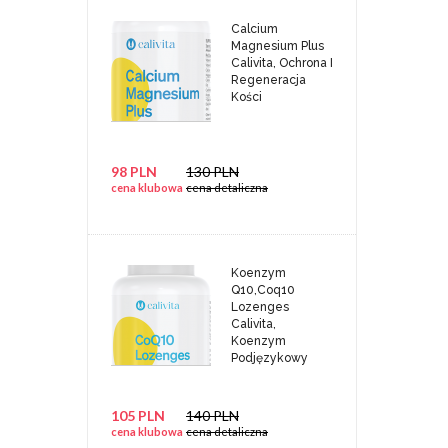
Calcium
Magnesium Plus
Calivita, Ochrona I
Regeneracja
Kości
98 PLN
130 PLN
cena klubowa
cena detaliczna
Koenzym
Q10,Coq10
Lozenges
Calivita,
Koenzym
Podjęzykowy
105 PLN
140 PLN
cena klubowa
cena detaliczna