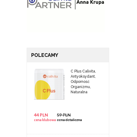
POLECAMY
C Plus Calivita,
Antyoksydant,
Odporność
Organizmu,
Naturalna
44 PLN
59 PLN
cena klubowa
cena detaliczna