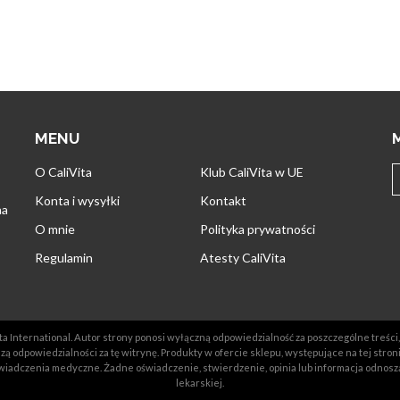
MENU
O CaliVita
Klub CaliVita w UE
Konta i wysyłki
Kontakt
na
O mnie
Polityka prywatności
Regulamin
Atesty CaliVita
a International. Autor strony ponosi wyłączną odpowiedzialność za poszczególne treści, 
ą odpowiedzialności za tę witrynę. Produkty w ofercie sklepu, występujące na tej stron
iadczenia medyczne. Żadne oświadczenie, stwierdzenie, opinia lub informacja odnosz
lekarskiej.