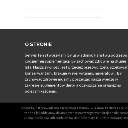
O STRONIE
Serwis ten stworzyłam, by uświadomić Państwu potrzebę
codziennej suplementacji, by zachować zdrowie na długie
lata. Nasza żywność jest przecież przetworzona, szpikowa
konserwantami, brakuje w niej witamin, minerałów... By
zachować zdrowie musimy poszerzać naszą wiedzę w
zakresie suplementów diety, a oczyszczanie organizmu
polecam każdemu.
Strona ta jest prowadzona, zarządzana i stanowi własność Partnera CaliVit
żaden z jej oddziałów działających w poszczególnych krajach nie ponosz
odpowiednie oświadczenia zdrowotne i nie mogą mieć zastosowania ośw