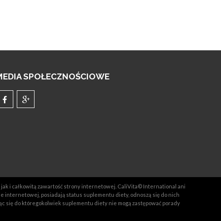
MEDIA SPOŁECZNOŚCIOWE
jak i całkowitą zawartość strony internetowej. CaliVita© International ani
ie internetowej, posiadają status suplementu diety, odnoszą się do nich
ąc się do któregokolwiek suplementu diety nie mogą zastępować porady