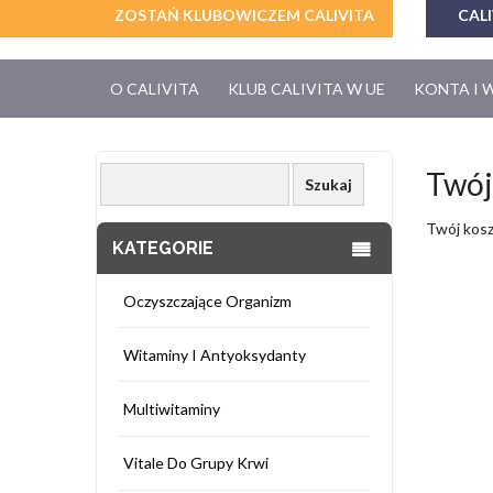
ZOSTAŃ KLUBOWICZEM CALIVITA
CALI
O CALIVITA
KLUB CALIVITA W UE
KONTA I 
Twój
Twój kosz
KATEGORIE
Oczyszczające Organizm
Witaminy I Antyoksydanty
Multiwitaminy
Vitale Do Grupy Krwi