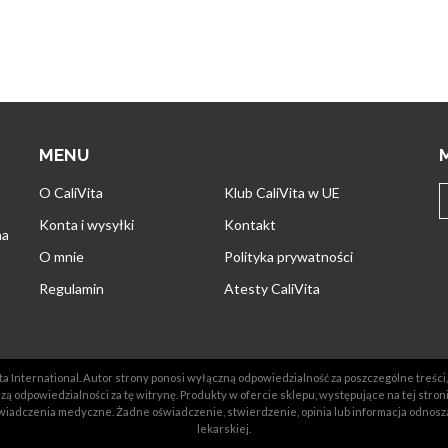
MENU
O CaliVita
Klub CaliVita w UE
Konta i wysyłki
Kontakt
na
O mnie
Polityka prywatności
Regulamin
Atesty CaliVita
a International. Autor strony ponosi wyłączną odpowiedzialność za poszczególne treści, 
ą odpowiedzialności za tę witrynę. Produkty w ofercie sklepu, występujące na tej stron
iadczenia medyczne. Żadne oświadczenie, stwierdzenie, opinia lub informacja odnosz
lekarskiej.