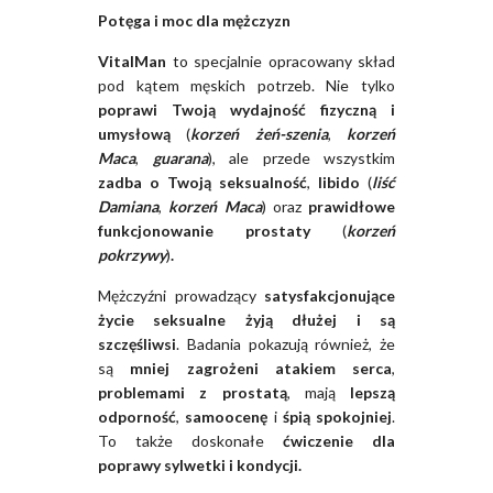
Potęga i moc dla mężczyzn
VitalMan
to specjalnie opracowany skład
pod kątem męskich potrzeb. Nie tylko
poprawi Twoją wydajność fizyczną i
umysłową
(
korzeń żeń-szenia
,
korzeń
Maca
,
guarana
), ale przede wszystkim
zadba o Twoją seksualność
,
libido
(
liść
Damiana
,
korzeń Maca
) oraz
prawidłowe
funkcjonowanie prostaty
(
korzeń
pokrzywy
)
.
Mężczyźni prowadzący
satysfakcjonujące
życie seksualne żyją dłużej i są
szczęśliwsi
.
Badania pokazują również, że
są
mniej zagrożeni atakiem serca
,
problemami z prostatą
, mają
lepszą
odporność
,
samoocenę
i
śpią spokojniej
.
To
także doskonałe
ćwiczenie dla
poprawy sylwetki i kondycji.