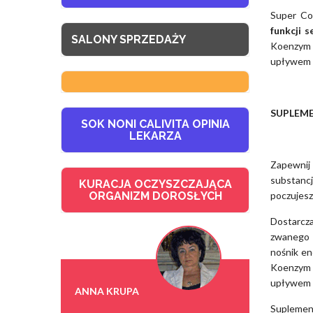
Super Co
funkcji s
SALONY SPRZEDAŻY
Koenzym Q
upływem l
SUPLEME
SOK NONI CALIVITA OPINIA
LEKARZA
Zapewnij
substancj
KURACJA OCZYSZCZAJĄCA
poczujesz
ORGANIZM DOROSŁYCH
Dostarcz
zwanego
nośnik en
Koenzym Q
upływem l
ANNA KRUPA
Suplemen