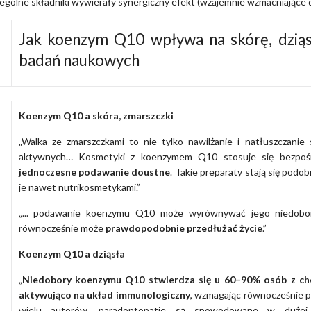
ególne składniki wywierały synergiczny efekt (wzajemnie wzmacniające d
Jak koenzym Q10 wpływa na skórę, dziąsł
badań naukowych
Koenzym Q10 a skóra, zmarszczki
„Walka ze zmarszczkami to nie tylko nawilżanie i natłuszczanie 
aktywnych… Kosmetyki z koenzymem Q10 stosuje się bezpoś
jednoczesne podawanie doustne
. Takie preparaty stają się pod
je nawet nutrikosmetykami.”
„... podawanie koenzymu Q10 może wyrównywać jego niedobo
równocześnie może
prawdopodobnie przedłużać życie
.”
Koenzym Q10 a dziąsła
„
Niedobory koenzymu Q10 stwierdza się u 60–90% osób z ch
aktywująco na układ immunologiczny
, wzmagając równocześnie pr
wielu autorów, paradontopatie są spowodowane w dużej m