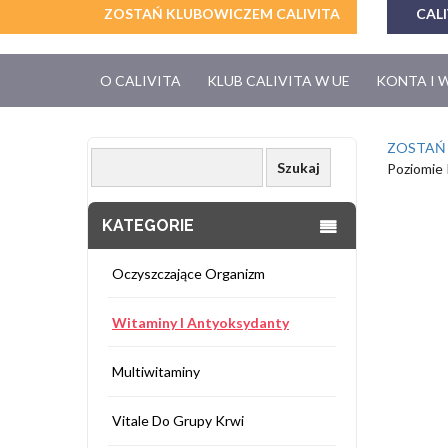
ZOSTAŃ KLUBOWICZEM CALIVITA
CALI
O CALIVITA
KLUB CALIVITA W UE
KONTA I 
ZOSTAŃ
Poziomie
KATEGORIE
Oczyszczające Organizm
Witaminy I Antyoksydanty
Multiwitaminy
Vitale Do Grupy Krwi