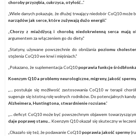
choroby przyzębia, cukrzyca, otyłość
...”
„Wiele danych pokazuje, że dłużej trwający niedobór CoQ10 może b
narządów jak serce, które zużywają dużo energii
."
„
Chorzy z miażdżycą i chorobą niedokrwienną serca mają 
argumentem za włączeniem go do diety."
„Statyny, używane powszechnie do obniżania
poziomu choleste
stężenia CoQ10 we krwi i mięśniach."
„Pokazano, że suplementacja CoQ10
poprawia funkcje śródbłonk
Koenzym Q10 a problemy neurologiczne, migreny, jakość spermy.
„… postuluje się możliwość zastosowania CoQ10 w terapii choró
sugeruje się istotną rolę wolnych rodników. Do potencjalnych kandyd
Alzheimera, Huntingtona, stwardnienie rozsiane
.”
„... deficyt CoQ10 może być powszechnym objawem towarzyszący
daje poprawę stanu
... Koenzym Q10 okazał się skuteczny w leczen
„Okazało się też, że podawanie CoQ10
poprawia jakość spermy
(ru