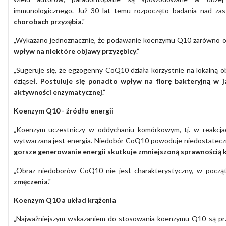
immunologicznego. Już 30 lat temu rozpoczęto badania nad z
chorobach przyzębia
."
„Wykazano jednoznacznie, że podawanie koenzymu Q10 zarówno ogó
wpływ na niektóre objawy przyzębicy
.”
„Sugeruje się, że egzogenny CoQ10 działa korzystnie na lokalną 
dziąseł.
Postuluje się ponadto wpływ na florę bakteryjną w j
aktywności enzymatycznej
.”
Koenzym Q10 - źródło energii
„Koenzym uczestniczy w oddychaniu komórkowym, tj. w reakcjach
wytwarzana jest energia. Niedobór CoQ10 powoduje niedostatec
gorsze generowanie energii skutkuje zmniejszoną sprawnością
„Obraz niedoborów CoQ10 nie jest charakterystyczny, w począt
zmęczenia
."
Koenzym Q10 a układ krążenia
„Najważniejszym wskazaniem do stosowania koenzymu Q10 są p