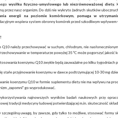
onego
wysiłku fizyczno-umysłowego lub niezrównoważonej diety.
K
ą przez nasz organizm. Do dziś nie wykryto żadnych skutków ubocznych
ania energii na poziomie komórkowym
,
pomaga w utrzymaniu
dacyjnym wspiera system obronny komórek przed szkodliwym wpływem 
!
Q10 należy przechowywać w suchym, chłodnym, nie nasłonecznionym mi
 Przechowywanie w temperaturze powyżej 35 ºC może pogorszyć jakość 
tosowania koenzymu Q10 zwykle będą zauważalne po kilku tygodniach p
ię stałe przyjmowanie koenzymu w dawce podtrzymującej 10-30 mg dzien
anie koenzymu Q10 w formie suplementu diety nie ma wpływu na produk
nizm „zapomni" go wyprodukować.
ykorzystywania najnowszych wyników badań naukowych przy opraco
owej tradycji medycyny ludowej potwierdzającej m.in. skuteczność skła
szczególną uwagę, by zawsze, gdy tylko to możliwe, stosować formy skł