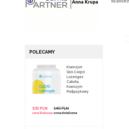
by poszcz
POLECAMY
Koenzym
Q10,Coq10
Lozenges
Calivita,
Koenzym
Podjęzykowy
105 PLN
140 PLN
cena klubowa
cena detaliczna