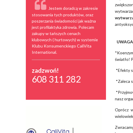
zwiększ
Jestem doradcą w zakresie
wytwarzan
stosowania tych produktów, oraz
wytwarz
poszerzania świadomości jak ważna
antyoksy
jest profilaktyka zdrowia. Polecam
zakupy w tańszych cenach
klubowych ( hurtowych) w systemie
UWAGA
Klubu Konsumenckiego CaliVita
International.
*Koenzym 
światło!
zadzwoń!
*Efekty s
608 311 282
*Zaleca s
*Przyjmow
nasz orga
Oprócz w
wielowiek
Zwracamy 