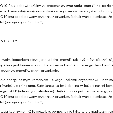
Q10 Plus odpowiedzialny za procesy
wytwarzania energii na pozi
erca
. Dzięki właściwościom antyoksydacyjnym wspiera system obronn
10 jest produkowany przez nasz organizm, jednak warto pamiętać, że
at (począwszy od 30-35 r.ż.).
NT DIETY
 swoim komórkom niezbędne źródło energii, tak byś mógł cieszyć się
ą, która jest konieczna do dostarczenia komórkom energii. Jeśli kom
 przypływ energii w całym organizmie.
anie energii naszym komórkom - a więc i całemu organizmowi - jest 
 również
ubichinonem.
Substancja ta jest obecna w każdej naszej kom
ergii - ATP (adenozynotrifosforan). Jeśli komórka potrzebuje energii, w
10 jest produkowany przez nasz organizm, jednak warto pamiętać, że
at (począwszy od 30-35 r.ż.).
tacja koenzymem Q10 może być pomocna nie tylko w przypadku zmniejs