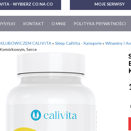
VITA - WYBIERZ CO NA CO
MOJE SERWISY
WYSYŁKI
KONTAKT
O MNIE
POLITYKA PRYWATNOŚCI
 KLUBOWICZEM CALIVITA
»
Sklep CaliVita - Kategorie
»
Witaminy I A
 Komórkowym, Serce