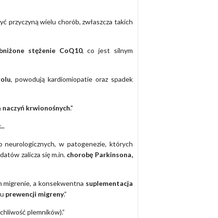
yć przyczyną wielu chorób, zwłaszcza takich
obniżone stężenie CoQ10
, co jest silnym
rolu
, powodują kardiomiopatie oraz spadek
a naczyń krwionośnych
."
..
b neurologicznych, w patogenezie, których
atów zalicza się m.in.
chorobę Parkinsona,
m migrenie, a konsekwentna
suplementacja
iu
prewencji migreny
.”
chliwość plemników).”