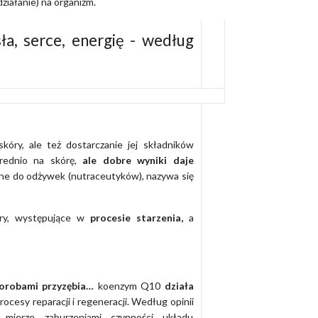
ziałanie) na organizm.
a, serce, energię - według
skóry, ale też dostarczanie jej składników
rednio na skórę,
ale dobre wyniki daje
obne do odżywek (nutraceutyków), nazywa się
ry, występujące w
procesie starzenia,
a
orobami przyzębia…
koenzym Q10
działa
ocesy reparacji i regeneracji. Według opinii
ierze zaburzeniami czynności układu