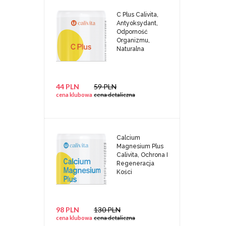
C Plus Calivita,
Antyoksydant,
Odporność
Organizmu,
Naturalna
44 PLN
59 PLN
cena klubowa
cena detaliczna
Calcium
Magnesium Plus
Calivita, Ochrona I
Regeneracja
Kości
98 PLN
130 PLN
cena klubowa
cena detaliczna