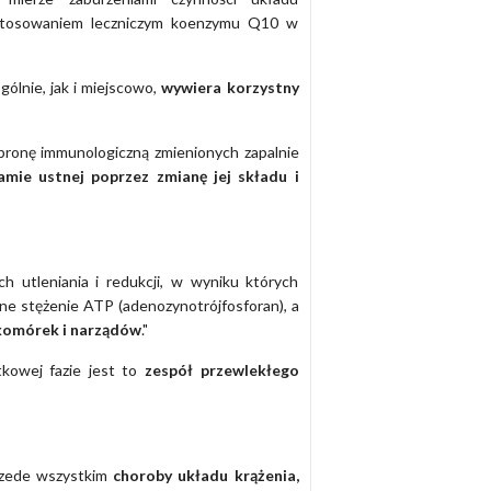
astosowaniem leczniczym koenzymu Q10 w
lnie, jak i miejscowo,
wywiera korzystny
obronę immunologiczną zmienionych zapalnie
amie ustnej poprzez zmianę jej składu i
 utleniania i redukcji, w wyniku których
zne stężenie ATP
(adenozynotrójfosforan)
, a
 komórek i narządów
."
kowej fazie jest to
zespół przewlekłego
rzede wszystkim
choroby układu krążenia,