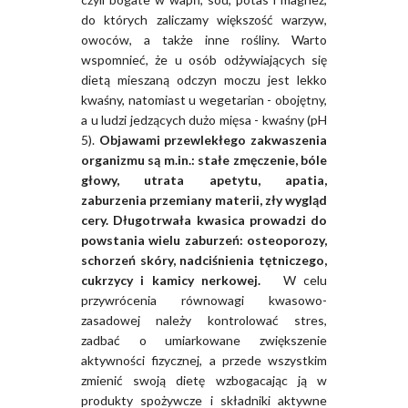
do których zaliczamy większość warzyw,
owoców, a także inne rośliny. Warto
wspomnieć, że u osób odżywiających się
dietą mieszaną odczyn moczu jest lekko
kwaśny, natomiast u wegetarian - obojętny,
a u ludzi jedzących dużo mięsa - kwaśny (pH
5).
Objawami przewlekłego zakwaszenia
organizmu są m.in.: stałe zmęczenie, bóle
głowy, utrata apetytu, apatia,
zaburzenia przemiany materii, zły wygląd
cery. Długotrwała kwasica prowadzi do
powstania wielu zaburzeń: osteoporozy,
schorzeń skóry, nadciśnienia tętniczego,
cukrzycy i kamicy nerkowej.
W celu
przywrócenia równowagi kwasowo-
zasadowej należy kontrolować stres,
zadbać o umiarkowane zwiększenie
aktywności fizycznej, a przede wszystkim
zmienić swoją dietę wzbogacając ją w
produkty spożywcze i składniki aktywne