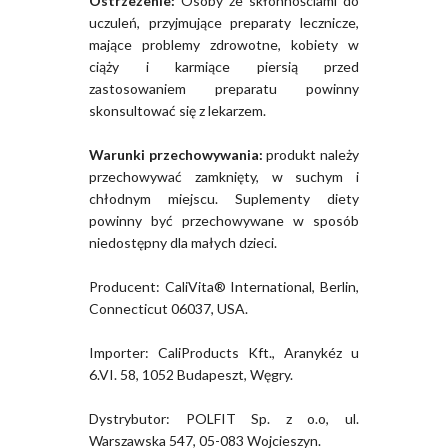
Ostrzeżenie:
Osoby ze skłonnościami do
uczuleń, przyjmujące preparaty lecznicze,
mające problemy zdrowotne, kobiety w
ciąży i karmiące piersią przed
zastosowaniem preparatu powinny
skonsultować się z lekarzem.
Warunki przechowywania:
produkt należy
przechowywać zamknięty, w suchym i
chłodnym miejscu. Suplementy diety
powinny być przechowywane w sposób
niedostępny dla małych dzieci.
Producent: CaliVita® International, Berlin,
Connecticut 06037, USA.
Importer: CaliProducts Kft., Aranykéz u
6.VI. 58, 1052 Budapeszt, Węgry.
Dystrybutor: POLFIT Sp. z o.o, ul.
Warszawska 547, 05-083 Wojcieszyn.