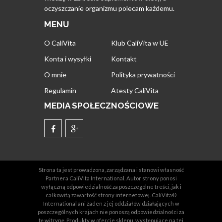
oczyszczanie organizmu polecam każdemu.
MENU
O CaliVita
Klub CaliVita w UE
Konta i wysyłki
Kontakt
O mnie
Polityka prywatności
Regulamin
Atesty CaliVita
MEDIA SPOŁECZNOŚCIOWE
Strona ta jest prowadzona, zarządzana i stanowi własność
Partnera CaliVita International. Autor strony ponosi
wyłączną odpowiedzialność za poszczególne treści, jak i
całkowitą zawartość strony internetowej. CaliVita©
International ani żaden z jej oddziałów działających w
poszczególnych krajach nie ponoszą odpowiedzialności za
tę witrynę. Produkty w ofercie sklepu, występujące na tej