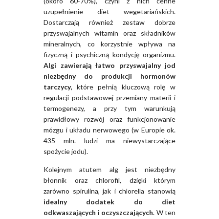
(około 60-70%), czyni z nich cenne
uzupełnienie diet wegetariańskich.
Dostarczają również zestaw dobrze
przyswajalnych witamin oraz składników
mineralnych, co korzystnie wpływa na
fizyczną i psychiczną kondycję organizmu.
Algi zawierają łatwo przyswajalny jod
niezbędny do produkcji hormonów
tarczycy,
które pełnią kluczową rolę w
regulacji podstawowej przemiany materii i
termogenezy, a przy tym warunkują
prawidłowy rozwój oraz funkcjonowanie
mózgu i układu nerwowego (w Europie ok.
435 mln. ludzi ma niewystarczające
spożycie jodu).
Kolejnym atutem alg jest niezbędny
błonnik oraz chlorofil, dzięki którym
zarówno spirulina, jak i chlorella stanowią
idealny dodatek do diet
odkwaszających i oczyszczających
. W ten