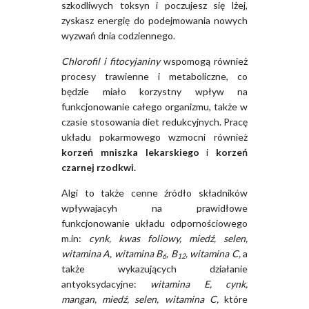
szkodliwych toksyn i poczujesz się lżej,
zyskasz energię do podejmowania nowych
wyzwań dnia codziennego.
Chlorofil i fitocyjaniny
wspomogą również
procesy trawienne i metaboliczne, co
będzie miało korzystny wpływ na
funkcjonowanie całego organizmu, także w
czasie stosowania diet redukcyjnych. Pracę
układu pokarmowego wzmocni również
korzeń mniszka lekarskiego
i
korzeń
czarnej rzodkwi.
Algi to także cenne źródło składników
wpływajacyh na prawidłowe
funkcjonowanie układu odpornościowego
m.in:
cynk, kwas foliowy, miedź, selen,
witamina A, witamina B
, B
, witamina C,
a
6
12
także wykazujących działanie
antyoksydacyjne:
witamina E, cynk,
mangan, miedź, selen, witamina C,
które