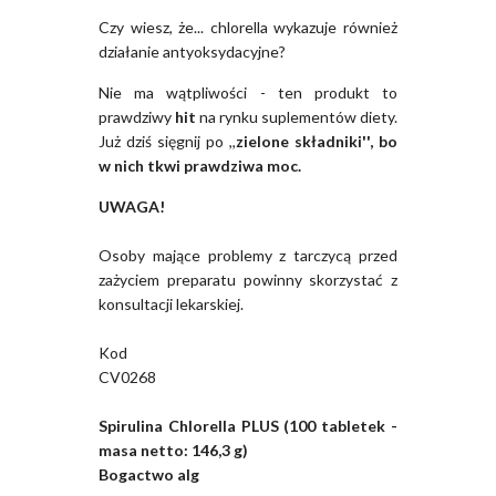
Czy wiesz, że... chlorella wykazuje również
działanie antyoksydacyjne?
Nie ma wątpliwości - ten produkt to
prawdziwy
hit
na rynku suplementów diety.
Już dziś sięgnij po ,,
zielone składniki'', bo
w nich tkwi prawdziwa moc.
UWAGA!
Osoby mające problemy z tarczycą przed
zażyciem preparatu powinny skorzystać z
konsultacji lekarskiej.
Kod
CV0268
Spirulina Chlorella PLUS (100 tabletek -
masa netto: 146,3 g)
Bogactwo alg