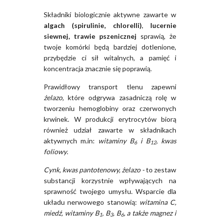
Składniki biologicznie aktywne zawarte w
algach (spirulinie, chlorelli)
,
lucernie
siewnej, trawie pszenicznej
sprawią, że
twoje komórki będą bardziej dotlenione,
przybędzie ci sił witalnych, a pamięć i
koncentracja znacznie się poprawią.
Prawidłowy transport tlenu zapewni
żelazo,
które odgrywa zasadniczą rolę w
tworzeniu hemoglobiny oraz czerwonych
krwinek. W produkcji erytrocytów biorą
również udział zawarte w składnikach
aktywnych m.in:
witaminy B
i B
, kwas
6
12
foliowy
.
Cynk, kwas pantotenowy, żelazo -
to zestaw
substancji
korzystnie wpływających
na
sprawność twojego umysłu. Wsparcie dla
układu nerwowego stanowią:
witamina C,
miedź, witaminy B
, B
, B
, a także magnez i
1
3
6