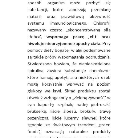
sposób organizm może pozbyć się
substancji, które zaburzają przemianę
materii oraz prawidłową aktywność
systemu immunologicznego. Chlorofil,
nazywany często „skoncentrowaną siłą
słońca",
wspomaga pracę jelit oraz
niweluje nieprzyjemne zapachy ciała.
Przy
pomocy diety bogatej w algi podejmowane
są także próby wspomagania odchudzania.
Stwierdzono bowiem, że niebieskozielona
spirulina zawiera substancje chemiczne,
które hamują apetyt, a u niektórych osób
mogą korzystnie wpływać na poziom
glukozy we krwi. Skład produktu został
również wzbogacony o „zieloną żywność" w
tym kapustę, szpinak, natkę pietruszki,
brukselkę, liście aloesu, brokuły, trawę
pszeniczną, liście lucerny siewnej, które
zgodnie ze światowym trendem „green
foods", oznaczają naturalne produkty