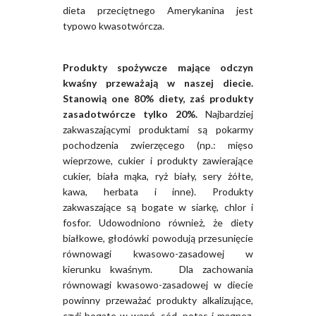
dieta przeciętnego Amerykanina jest
typowo kwasotwórcza.
Produkty spożywcze mające odczyn
kwaśny przeważają w naszej diecie.
Stanowią one 80% diety, zaś produkty
zasadotwórcze tylko 20%.
Najbardziej
zakwaszającymi produktami są pokarmy
pochodzenia zwierzęcego (np.: mięso
wieprzowe, cukier i produkty zawierające
cukier, biała mąka, ryż biały, sery żółte,
kawa, herbata i inne). Produkty
zakwaszające są bogate w siarkę, chlor i
fosfor. Udowodniono również, że diety
białkowe, głodówki powodują przesunięcie
równowagi kwasowo-zasadowej w
kierunku kwaśnym. Dla zachowania
równowagi kwasowo-zasadowej w diecie
powinny przeważać produkty alkalizujące,
czyli bogate w wapń, sód, potas i magnez,