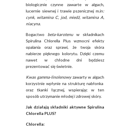
biologicznie czynne zawarte w algach,
lucernie siewnej i trawie pszenicznej m.in
:
cynk, witamina C, jod, miedź, witamina A,
niacyna.
Bogactwo
beta-karotenu
w składnikach
Spirulina Chlorella Plus wzmocni efekty
opalania oraz sprawi, że twoja skóra
nabierze pięknego kolorytu. Dzięki czemu
nawet w chłodne dni będziesz
prezentować się świetnie.
Kwas gamma-linolenowy
zawarty w algach
korzystnie wpłynie na strukturę nabłonka
oraz tkanki łącznej, wspierając w ten
sposób utrzymanie młodej i zdrowej skóry.
Jak działają składniki aktywne Spirulina
Chlorella PLUS?
Chlorella: