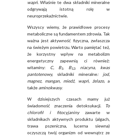
wapń.
Właśnie te dwa składniki mineralne
odgrywają istotną rolę w
neuroprzekaźnictwie.
Wszyscy wiemy, że prawidłowe procesy
metaboliczne są fundamentem zdrowia. Tak
ważna jest aktywność fizyczna, zwłaszcza
na świeżym powietrzu. Warto pamiętać też,
że korzystny wpływ na metabolizm
energetyczny zapewnią ci również:
witaminy:
C, B
, B
, niacyna, kwas
1
12
pantotenowy,
składniki mineralne
: jod,
magnez, mangan, miedź, wapń, żelazo
, a
także
aminokwasy.
W dzisiejszych czasach mamy już
świadomość znaczenia detoksykacji.
To
chlorofil i fitocyjaniny
zawarte w
składnikach aktywnych produktu (algach,
trawa pszeniczna, lucerna siewna)
oczyszczą twój organizm od wewnątrz ze