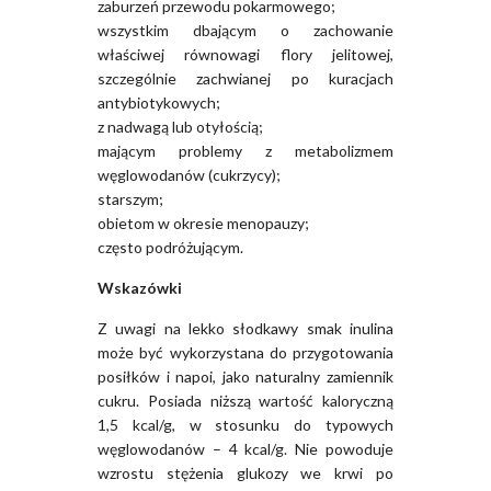
zaburzeń przewodu pokarmowego;
wszystkim dbającym o zachowanie
właściwej równowagi flory jelitowej,
szczególnie zachwianej po kuracjach
antybiotykowych;
z nadwagą lub otyłością;
mającym problemy z metabolizmem
węglowodanów (cukrzycy);
starszym;
obietom w okresie menopauzy;
często podróżującym.
Wskazówki
Z uwagi na lekko słodkawy smak inulina
może być wykorzystana do przygotowania
posiłków i napoi, jako naturalny zamiennik
cukru. Posiada niższą wartość kaloryczną
1,5 kcal/g, w stosunku do typowych
węglowodanów – 4 kcal/g. Nie powoduje
wzrostu stężenia glukozy we krwi po