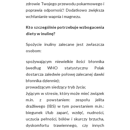
zdrowie Twojego przewodu pokarmowego i
poprawia odporność! Dodatkowo zwiększa
wchłanianie wapnia i magnezu.
Kto szczególnie potrzebuje wzbogacenia
diety w inulinę?
Spożycie inuliny zalecane jest zwłaszcza
osobom:
spożywającym niewielkie ilości błonnika
(według WHO statystyczny Polak
dostarcza zaledwie połowę zalecanej dawki
błonnika dziennie);
prowadzącym siedzący tryb życia;
żyjącym w stresie, który może mieć związek
m.in. z powstaniem: zespołu jelita
drażliwego (IBS) w tym powstaniem m.in.:
biegunek i/lub zaparć, wzdęć, nudności,
uczucia pełności, bólów i skurczy brzucha,
dyskomfortu trawiennego, czy innych