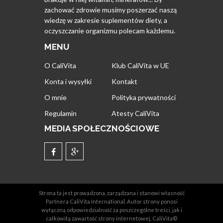
zachować zdrowie musimy poszerzać naszą
wiedzę w zakresie suplementów diety, a
oczyszczanie organizmu polecam każdemu.
MENU
O CaliVita
Klub CaliVita w UE
Konta i wysyłki
Kontakt
O mnie
Polityka prywatności
Regulamin
Atesty CaliVita
MEDIA SPOŁECZNOŚCIOWE
Strona ta jest prowadzona, zarządzana i stanowi własność
Partnera CaliVita International. Autor strony ponosi
wyłączną odpowiedzialność za poszczególne treści, jak i
całkowitą zawartość strony internetowej. CaliVita©