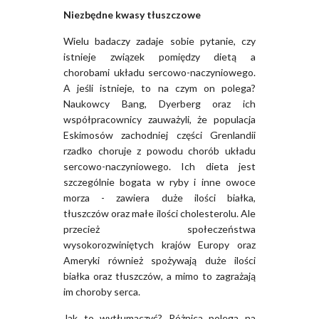
Niezbędne kwasy tłuszczowe
Wielu badaczy zadaje sobie pytanie, czy
istnieje związek pomiędzy dietą a
chorobami układu sercowo-naczyniowego.
A jeśli istnieje, to na czym on polega?
Naukowcy Bang, Dyerberg oraz ich
współpracownicy zauważyli, że populacja
Eskimosów zachodniej części Grenlandii
rzadko choruje z powodu chorób układu
sercowo-naczyniowego. Ich dieta jest
szczególnie bogata w ryby i inne owoce
morza - zawiera duże ilości białka,
tłuszczów oraz małe ilości cholesterolu. Ale
przecież społeczeństwa
wysokorozwiniętych krajów Europy oraz
Ameryki również spożywają duże ilości
białka oraz tłuszczów, a mimo to zagrażają
im choroby serca.
Jak to wytłumaczyć? Różnica polega na