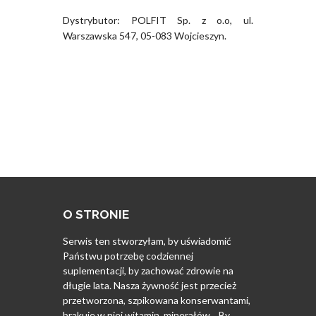
Dystrybutor: POLFIT Sp. z o.o, ul.
Warszawska 547, 05-083 Wojcieszyn.
O STRONIE
Serwis ten stworzyłam, by uświadomić
Państwu potrzebę codziennej
suplementacji, by zachować zdrowie na
długie lata. Nasza żywność jest przecież
przetworzona, szpikowana konserwantami,
brakuje w niej witamin, minerałów... By