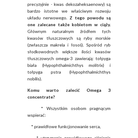
precyzyjnie - kwas dekozaheksaenowy) są
bardzo istotne we właściwym rozwoju
układu nerwowego.
Z tego powodu są
one zalecane także kobietom w ciąży.
Głównym naturalnym źródłem tych
kwasów tłuszczowych są ryby morskie
(zwłaszcza makrela i łosoś). Spośród ryb
słodkowodnych większe ilości kwasów
tłuszczowych omega-3 zawierają: tołpyga
biała (Hypophthalmichthys molitrix) i
tołpyga pstra (Hypophthalmichthys
nobilis).
Komu warto zalecić Omega 3
concentrate?
* Wszystkim osobom pragnącym
wspierać:
* prawidłowe funkcjonowanie serca,
* utrzymanie prawidłowego ciśnienia