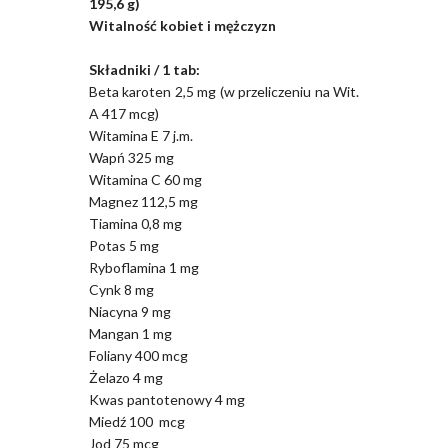
195,6 g)
Witalność kobiet i mężczyzn
Składniki / 1 tab:
Beta karoten 2,5 mg (w przeliczeniu na Wit.
A 417 mcg)
Witamina E 7 j.m.
Wapń 325 mg
Witamina C 60 mg
Magnez 112,5 mg
Tiamina 0,8 mg
Potas 5 mg
Ryboflamina 1 mg
Cynk 8 mg
Niacyna 9 mg
Mangan 1 mg
Foliany 400 mcg
Żelazo 4 mg
Kwas pantotenowy 4 mg
Miedź 100 mcg
Jod 75 mcg