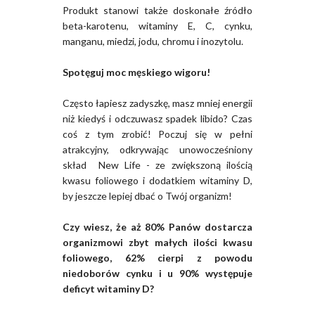
Produkt stanowi także doskonałe źródło
beta-karotenu, witaminy E, C, cynku,
manganu, miedzi, jodu, chromu i inozytolu.
Spotęguj moc męskiego wigoru!
Często łapiesz zadyszkę, masz mniej energii
niż kiedyś i odczuwasz spadek libido? Czas
coś z tym zrobić! Poczuj się w pełni
atrakcyjny, odkrywając unowocześniony
skład New Life - ze zwiększoną ilością
kwasu foliowego i dodatkiem witaminy D,
by jeszcze lepiej dbać o Twój organizm!
Czy wiesz, że aż 80% Panów dostarcza
organizmowi zbyt małych ilości kwasu
foliowego, 62% cierpi z powodu
niedoborów cynku i u 90% występuje
deficyt witaminy D?