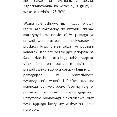
ale także za wchłanianie żelaza.
Zapotrzebowanie na witaminy z grupy B
wzrasta średnio o 25-30%.
Ważną rolę odgrywa m.in. kwas foliowy,
który jest niezbędny do wzrostu tkanek
matczynych w czasie ciąży, pomaga w
prawidłowej syntezie aminokwasów i
produkcji krwi, bierze udział w podziale
komórek. Kobiety oczekujące przyjścia na
świat dziecka potrzebują także wapnia,
gdyż jest on potrzebny m.in. do
prawidłowego rozwoju kości, witaminy D –
pomagającej w prawidłowym
wykorzystaniu wapnia i fosforu czy też
magnezu odgrywającego istotną rolę w
podziale komórek, wspomagającego
utrzymanie równowagi elektrolitowej oraz
wykazującego korzystny wpływ na układ
nerwowy.