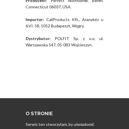
Producent
: Perfect Nutrition®, Berlin,
Connecticut 06037, USA.
Importer:
CaliProducts Kft., Aranykéz u
6.VI. 58, 1052 Budapeszt, Węgry.
Dystrybutor:
POLFIT Sp. z o.o, ul.
Warszawska 547, 05-083 Wojcieszyn.
O STRONIE
Serwis ten stworzyłam, by uświadomić