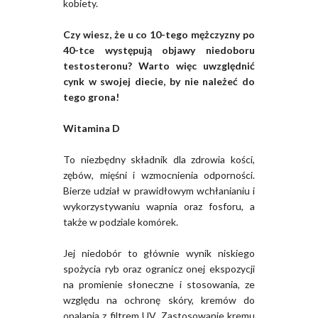
kobiety.
Czy wiesz, że u co 10-tego mężczyzny po
40-tce występują objawy niedoboru
testosteronu? Warto więc uwzględnić
cynk w swojej diecie, by nie należeć do
tego grona!
Witamina D
To niezbędny składnik dla zdrowia kości,
zębów, mięśni i wzmocnienia odporności.
Bierze udział w prawidłowym wchłanianiu i
wykorzystywaniu wapnia oraz fosforu, a
także w podziale komórek.
Jej niedobór to głównie wynik niskiego
spożycia ryb oraz ogranicz onej ekspozycji
na promienie słoneczne i stosowania, ze
względu na ochronę skóry, kremów do
opalania z filtrem UV. Zastosowanie kremu