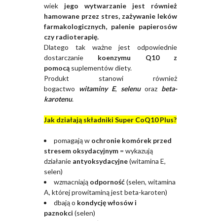
wiek
jego wytwarzanie jest również
hamowane przez stres, zażywanie leków
farmakologicznych, palenie papierosów
czy radioterapię.
Dlatego tak ważne jest odpowiednie
dostarczanie
koenzymu Q10 z
pomocą
suplementów diety.
Produkt stanowi również
bogactwo
witaminy E
,
selenu
oraz
beta-
karotenu
.
Jak działają składniki Super CoQ10 Plus?
pomagają w
ochronie komórek przed
stresem oksydacyjnym
= wykazują
działanie
antyoksydacyjne
(witamina E,
selen)
wzmacniają
odporność
(selen, witamina
A, której prowitaminą jest beta-karoten)
dbają o
kondycję włosów i
paznokci
(selen)