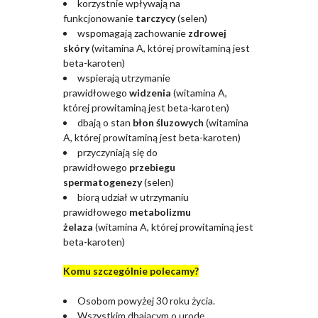
korzystnie wpływają na
funkcjonowanie
tarczycy
(selen)
wspomagają zachowanie
zdrowej
skóry
(witamina A, której prowitaminą jest
beta-karoten)
wspierają utrzymanie
prawidłowego
widzenia
(witamina A,
której prowitaminą jest beta-karoten)
dbają o stan
błon śluzowych
(witamina
A, której prowitaminą jest beta-karoten)
przyczyniają się do
prawidłowego
przebiegu
spermatogenezy
(selen)
biorą udział w utrzymaniu
prawidłowego
metabolizmu
żelaza
(witamina A, której prowitaminą jest
beta-karoten)
Komu szczególnie polecamy?
Osobom powyżej 30 roku życia.
Wszystkim dbającym o urodę.