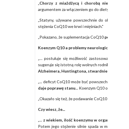
„
Chorzy z miażdżycą i chorobą niedokrwien
argumentem za włączeniem go do diety."
„Statyny, używane powszechnie do obniżania
po
stężenia CoQ10 we krwi i mięśniach."
„Pokazano, że suplementacja CoQ10
poprawia fu
Koenzym Q10 a problemy neurologiczne, migreny,
„… postuluje się możliwość zastosowania CoQ10 
sugeruje się istotną rolę wolnych rodników. Do pot
Alzheimera, Huntingtona, stwardnienie rozsian
„... deficyt CoQ10 może być powszechnym objaw
daje poprawę stanu
... Koenzym Q10 okazał się s
„Okazało się też, że podawanie CoQ10
poprawia j
Czy wiesz, że...
„...
z wiekiem, ilość koenzymu w organizmie male
Potem jego stężenie silnie spada w mięśniu serc