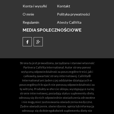
Konta i wysyłki
Kontakt
O mnie
Polityka prywatności
Regulamin
Atesty CaliVita
MEDIA SPOŁECZNOŚCIOWE
Strona ta jest prowadzona, zarządzana i stanowi własność
Partnera CaliVita International. Autor strony ponosi
wyłączną odpowiedzialność za poszczególne treści, jak i
całkowitą zawartość strony internetowej. CaliVita©
International ani żaden z jej oddziałów działających w
poszczególnych krajach nie ponoszą odpowiedzialności za
tę witrynę. Produkty w ofercie sklepu, występujące na tej
stronie internetowej, posiadają status suplementu diety,
odnoszą się do nich odpowiednie oświadczenia zdrowotne
i nie mogą mieć zastosowania oświadczenia medyczne.
Żadne oświadczenie, stwierdzenie, opinia lub informacja
odnosząc się do któregokolwiek suplementu diety nie