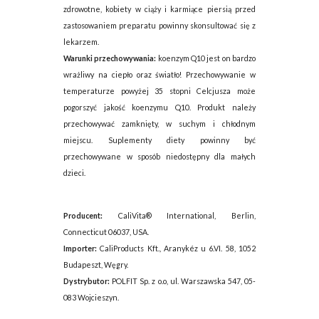
zdrowotne, kobiety w ciąży i karmiące piersią przed
zastosowaniem preparatu powinny skonsultować się z
lekarzem.
Warunki przechowywania:
koenzym Q10 jest on bardzo
wrażliwy na ciepło oraz światło! Przechowywanie w
temperaturze powyżej 35 stopni Celcjusza może
pogorszyć jakość koenzymu Q10. Produkt należy
przechowywać zamknięty, w suchym i chłodnym
miejscu. Suplementy diety powinny być
przechowywane w sposób niedostępny dla małych
dzieci.
Producent:
CaliVita® International, Berlin,
Connecticut 06037, USA.
Importer:
CaliProducts Kft., Aranykéz u 6.VI. 58, 1052
Budapeszt, Węgry.
Dystrybutor:
POLFIT Sp. z o.o, ul. Warszawska 547, 05-
083 Wojcieszyn.