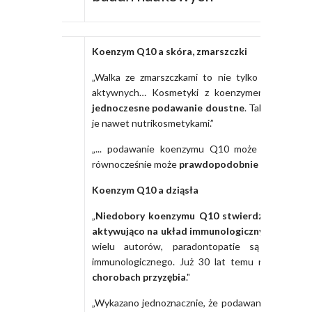
Koenzym Q10 a skóra, zmarszczki
„Walka ze zmarszczkami to nie tylko nawilżanie 
aktywnych… Kosmetyki z koenzymem Q10 stos
jednoczesne podawanie doustne
. Takie prepara
je nawet nutrikosmetykami.”
„... podawanie koenzymu Q10 może wyrównywa
równocześnie może
prawdopodobnie przedłużać 
Koenzym Q10 a dziąsła
„
Niedobory koenzymu Q10 stwierdza się u 60
aktywująco na układ immunologiczny
, wzmagają
wielu autorów, paradontopatie są spowodo
immunologicznego. Już 30 lat temu rozpoczęt
chorobach przyzębia
."
„Wykazano jednoznacznie, że podawanie koenzymu