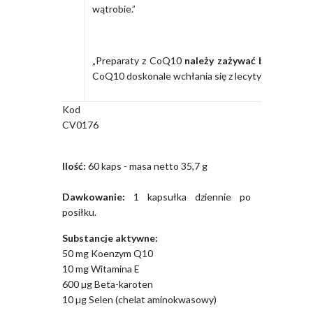
wątrobie.”
Zale
„Preparaty z CoQ10
należy zażywać bezpośredn
CoQ10 doskonale wchłania się z lecytyną sojową.”
Kod
CV0176
Ilość:
60 kaps - masa netto 35,7 g
Dawkowanie:
1 kapsułka dziennie po
posiłku.
Substancje aktywne:
50 mg Koenzym Q10
10 mg Witamina E
600 µg Beta-karoten
10 µg Selen (chelat aminokwasowy)