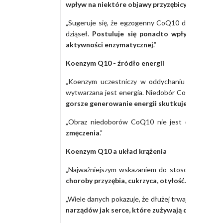
wpływ na niektóre objawy przyzębicy
.”
„Sugeruje się, że egzogenny CoQ10 działa korzys
dziąseł.
Postuluje się ponadto wpływ na florę
aktywności enzymatycznej
.”
Koenzym Q10 - źródło energii
„Koenzym uczestniczy w oddychaniu komórkowym,
wytwarzana jest energia. Niedobór CoQ10 powod
gorsze generowanie energii skutkuje zmniejsz
„Obraz niedoborów CoQ10 nie jest charakteryst
zmęczenia
."
Koenzym Q10 a układ krążenia
„Najważniejszym wskazaniem do stosowania ko
choroby przyzębia, cukrzyca, otyłość
...”
„Wiele danych pokazuje, że dłużej trwający niedo
narządów jak serce, które zużywają dużo energi