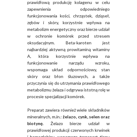
prawidłową produkcję kolagenu w celu
zapewnienia odpowiedniego
funkcjonowania kości, chrząstek, dziąseł,
zębów i skóry, korzystnie wpływa na
metabolizm energetyczny oraz bierze udział
w ochronie komórek przed stresem
oksydacyjnym. Beta-karoten jest
najbardziej aktywną prowitaminą witaminy
A, która korzystnie wpływa na
funkcjonowanie narządu wzroku,
wspomaga układ odpornościowy, stan
skóry oraz błon śluzowych, a także
przyczynia się do utrzymania prawidłowego
metabolizmu żelaza i odgrywa istotną rolę w
procesie specjalizacji komórek.
Preparat zawiera również wiele składników
mineralnych, m.in.:
żelazo, cynk, selen oraz
biotynę.
Żelazo bierze udział w
prawidłowej produkcji czerwonych krwinek
i hemoglobiny, wspomaga transport tlenu