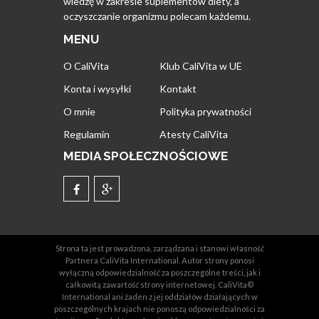
wiedzę w zakresie suplementów diety, a
oczyszczanie organizmu polecam każdemu.
MENU
O CaliVita
Klub CaliVita w UE
Konta i wysyłki
Kontakt
O mnie
Polityka prywatności
Regulamin
Atesty CaliVita
MEDIA SPOŁECZNOŚCIOWE
Strona ta jest prowadzona, zarządzana i stanowi własność
Partnera CaliVita International. Autor strony ponosi
wyłączną odpowiedzialność za poszczególne treści, jak i
całkowitą zawartość strony internetowej. CaliVita©
International ani żaden z jej oddziałów działających w
poszczególnych krajach nie ponoszą odpowiedzialności za