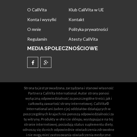
O CaliVita
Klub CaliVita w UE
Konta i wysyłki
Kontakt
O mnie
Polityka prywatności
Regulamin
Atesty CaliVita
MEDIA SPOŁECZNOŚCIOWE
Strona ta jest prowadzona, zarządzana i stanowi własność
Partnera CaliVita International. Autor strony ponosi
wyłączną odpowiedzialność za poszczególne treści, jak i
całkowitą zawartość strony internetowej. CaliVita©
International ani żaden z jej oddziałów działających w
poszczególnych krajach nie ponoszą odpowiedzialności za
tę witrynę. Produkty w ofercie sklepu, występujące na tej
stronie internetowej, posiadają status suplementu diety,
odnoszą się do nich odpowiednie oświadczenia zdrowotne
i nie mogą mieć zastosowania oświadczenia medyczne.