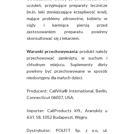
uczuleń, przyjmujące preparaty lecznicze
(m.in. leki zmniejszające krzepliwość krwi),
mające problemy zdrowotne, kobiety w
ciąży i karmiące piersią przed
zastosowaniem preparatu powinny
skonsultować się z lekarzem.
Warunki przechowywania:
produkt należy
przechowywać zamknięty, w suchym i
chłodnym miejscu. Suplementy diety
powinny być przechowywane w sposób
niedostępny dla małych dzieci.
Producent: CaliVita® International, Berlin,
Connecticut 06037, USA.
Importer: CaliProducts Kft., Aranykéz u
6.VI. 58, 1052 Budapeszt, Węgry.
Dystrybutor: POLFIT Sp. z o.o, ul.