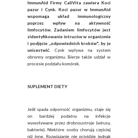
ImmunAid Firmy CaliVita zawiera Koci
pazur i Cynk. Koci pazur w ImmunAid
wspomaga układ immunologiczny
poprzez wpływ na aktywność
limfocytów. Zadaniem limfocytów jest
zidentyfikowanie intruzów w organizmie
i podjęcie „odpowiednich kroków", by je
unicestwić.
Cynk wpływa na system
obronny organizmu. Bierze także udział w
procesie podziału komórek.
SUPLEMENT DIETY
Jeśli spada odporność organizmu, staje się
on bardziej podatny na infekcje
wywoływane przez drobnoustroje (wirusy,
bakterie). Niektóre osoby chorują częściej
niż inne. Rozwiązanie nie przyjdzie jednak