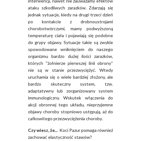
interwencji, nawet nie zauważamy efektów
ataku szkodliwych zarazków. Zdarzają się
jednak sytuacje, kiedy na drugi-trzeci dzień
po kontakcie z drobnoustrojami
chorobotwórczymi, mamy podwyższoną
temperaturę ciała i pojawiają się podobne
do grypy objawy. Sytuacje takie są zwykle
spowodowane wniknięciem do naszego
organizmu bardzo dużej ilości zarazków,
których ''żołnierze pierwszej linii obrony''
nie są w stanie przezwyciężyć. Wtedy
uruchamia się o wiele bardziej złożony, ale
bardzo skuteczny system, tzw.
adaptatywny lub zorganizowany system
immunologiczny. Wskutek włączenia do
akcji obronnej tego układu, nieprzyjemne
objawy choroby stopniowo ustępują, aż do
całkowitego przezwyciężenia choroby.
Czy wiesz, że...
Koci Pazur pomaga również
zachować elastyczność stawów?