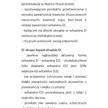
jej kumulację w tkance tłuszczowej;
- spożywającym produkty przetworzone z
wysoką zawartością kwasów tłuszczowych
nasyconych, żywność typu fast-food o
niskiej zawartości witaminy D;
- będącym na diecie ubogiej w witaminę D
zwłaszcza niskokalorycznej;
- chcącym wzmocnić swoją odporność.
D-drops liquid vitamin D:
- zawiera najbardziej aktywną formę
witaminy D - witaminę D3 - cholekalcyferol
(siła działania witaminy D3 jest 30%
większa niż witaminy D2);
- ma przyjemny, cytrusowy smak i aromat,
dzięki zawartości naturalnych aromatów z
pomarańczy i olejku z cytryny;
- witamina D3 pozyskiwana jest z oleju z
wątroby dorsza;
- produkt nie zawiera cukru, sztucznych