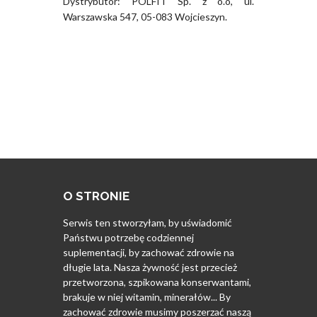
Dystrybutor: POLFIT Sp. z o.o, ul.
Warszawska 547, 05-083 Wojcieszyn.
O STRONIE
Serwis ten stworzyłam, by uświadomić
Państwu potrzebę codziennej
suplementacji, by zachować zdrowie na
długie lata. Nasza żywność jest przecież
przetworzona, szpikowana konserwantami,
brakuje w niej witamin, minerałów... By
zachować zdrowie musimy poszerzać naszą