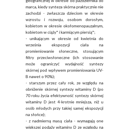
geograficznej w okresie od października do
marca, kiedy synteza skórna praktycznie nie
zachodzi - zwłaszcza dzieciom w okresie
wzrostu i rozwoju, osobom dorosłym,
kobietom w okresie okołomenopauzalnym,
kobietom w ciąży* i karmiącym piersią*;
- unikającym w okresie od kwietnia do
września ekspozycji ciała na
promieniowanie słoneczne, stosującym
filtry przeciwsłoneczne (ich stosowanie
może ograniczyć wydajność syntezy
skórnej pod wpływem promieniowania UV-
B nawet o 90%);
- starszym przez cały rok, ze względu na
obniżenie skórnej syntezy witaminy D (po
70 roku życia efektywność syntezy skórnej
witaminy D jest 4-krotnie mniejsza, niż u
osób młodych przy takiej samej ekspozycji
na słońce);
- z nadmierną masą ciała - wymagają one
większej podaży witaminy D ze względu na