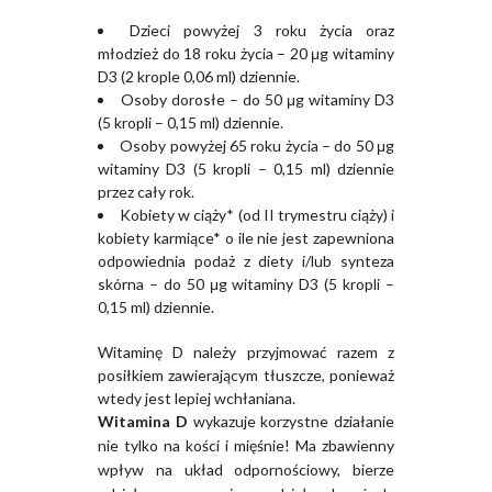
Dzieci powyżej 3 roku życia oraz
młodzież do 18 roku życia – 20 μg witaminy
D3 (2 krople 0,06 ml) dziennie.
Osoby dorosłe – do 50 μg witaminy D3
(5 kropli – 0,15 ml) dziennie.
Osoby powyżej 65 roku życia – do 50 μg
witaminy D3 (5 kropli – 0,15 ml) dziennie
przez cały rok.
Kobiety w ciąży* (od II trymestru ciąży) i
kobiety karmiące* o ile nie jest zapewniona
odpowiednia podaż z diety i/lub synteza
skórna – do 50 μg witaminy D3 (5 kropli –
0,15 ml) dziennie.
Witaminę D należy przyjmować razem z
posiłkiem zawierającym tłuszcze, ponieważ
wtedy jest lepiej wchłaniana.
Witamina D
wykazuje korzystne działanie
nie tylko na kości i mięśnie! Ma zbawienny
wpływ na układ odpornościowy, bierze