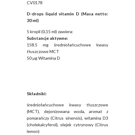
CV0178
D-drops liquid vitamin D (Masa netto:
30 ml)
5 kropli (0,15 ml) zawiera:
Substancje aktywne:
158.5 mg średniołańcuchowe kwasy
tłuszczowe MCT
50 µg Witamina D
Składniki:
średniołańcuchowe kwasy tłuszczowe
(MCT), dejonizowana woda, aromat z
pomarańczy (Citrus sinensis), witamina D3
(cholekalcyferol), olejek cytrynowy (Citrus
lemon)