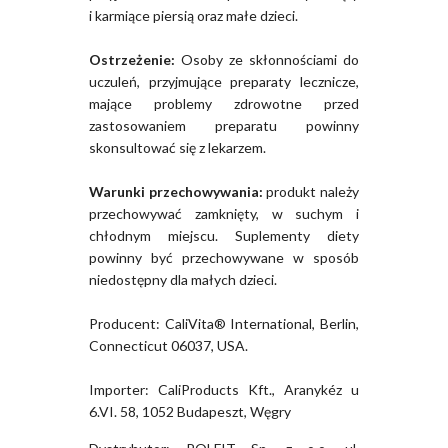
i karmiące piersią oraz małe dzieci.
Ostrzeżenie:
Osoby ze skłonnościami do
uczuleń, przyjmujące preparaty lecznicze,
mające problemy zdrowotne przed
zastosowaniem preparatu powinny
skonsultować się z lekarzem.
Warunki przechowywania:
produkt należy
przechowywać zamknięty, w suchym i
chłodnym miejscu. Suplementy diety
powinny być przechowywane w sposób
niedostępny dla małych dzieci.
Producent: CaliVita® International, Berlin,
Connecticut 06037, USA.
Importer: CaliProducts Kft., Aranykéz u
6.VI. 58, 1052 Budapeszt, Węgry