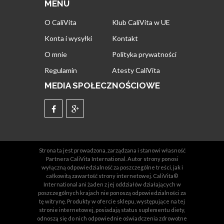
MENU
O CaliVita
Klub CaliVita w UE
Konta i wysyłki
Kontakt
O mnie
Polityka prywatności
Regulamin
Atesty CaliVita
MEDIA SPOŁECZNOŚCIOWE
Strona ta jest prowadzona, zarządzana i stanowi własność
Partnera CaliVita International. Autor strony ponosi
wyłączną odpowiedzialność za poszczególne treści, jak i
całkowitą zawartość strony internetowej. CaliVita©
International ani żaden z jej oddziałów działających w
poszczególnych krajach nie ponoszą odpowiedzialności za
tę witrynę. Produkty w ofercie sklepu, występujące na tej
stronie internetowej, posiadają status suplementu diety,
odnoszą się do nich odpowiednie oświadczenia zdrowotne