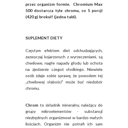
przez organizm formie.
Chromium Max
500 dostarcza tyle chromu, co 5 porcji
(420 g) brokuł! (jedna tabl).
SUPLEMENT DIETY
Częstym efektem diet odchudzających,
zazwyczaj kojarzonych z wyrzeczeniami, są
chwilowe, nagłe napady głodu lub ochota
na zjedzenie czegoś słodkiego. Niewiele
osób zdaje sobie sprawę, że powodem tej
„chwilowej słabości" może być niedobór
chromu.
Chrom
to składnik mineralny, należący do
grupy mikroelementów - substancji
niezbędnych organizmowi w bardzo małych
ilościach. Organizm nie potrafi ich sam