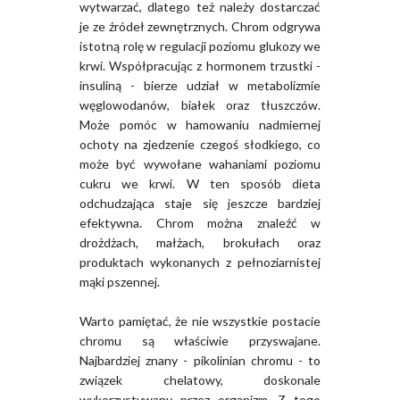
wytwarzać, dlatego też należy dostarczać
je ze źródeł zewnętrznych. Chrom odgrywa
istotną rolę w regulacji poziomu glukozy we
krwi. Współpracując z hormonem trzustki -
insuliną - bierze udział w metabolizmie
węglowodanów, białek oraz tłuszczów.
Może pomóc w hamowaniu nadmiernej
ochoty na zjedzenie czegoś słodkiego, co
może być wywołane wahaniami poziomu
cukru we krwi. W ten sposób dieta
odchudzająca staje się jeszcze bardziej
efektywna. Chrom można znaleźć w
drożdżach, małżach, brokułach oraz
produktach wykonanych z pełnoziarnistej
mąki pszennej.
Warto pamiętać, że nie wszystkie postacie
chromu są właściwie przyswajane.
Najbardziej znany - pikolinian chromu - to
związek chelatowy, doskonale
wykorzystywany przez organizm. Z tego