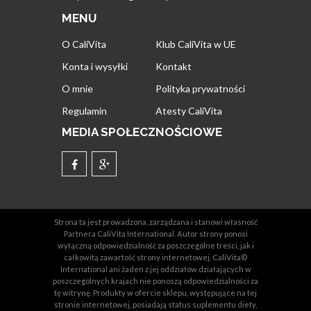
MENU
O CaliVita
Klub CaliVita w UE
Konta i wysyłki
Kontakt
O mnie
Polityka prywatności
Regulamin
Atesty CaliVita
MEDIA SPOŁECZNOŚCIOWE
Strona ta jest prowadzona, zarządzana i stanowi własność
Partnera CaliVita International. Autor strony ponosi
wyłączną odpowiedzialność za poszczególne treści, jak i
całkowitą zawartość strony internetowej. CaliVita©
International ani żaden z jej oddziałów działających w
poszczególnych krajach nie ponoszą odpowiedzialności za
tę witrynę. Produkty w ofercie sklepu, występujące na tej
stronie internetowej, posiadają status suplementu diety,