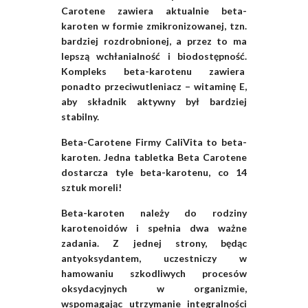
Carotene zawiera aktualnie beta-
karoten w formie zmikronizowanej, tzn.
bardziej rozdrobnionej, a przez to ma
lepszą wchłanialność i biodostępność.
Kompleks beta-karotenu zawiera
ponadto przeciwutleniacz – witaminę E,
aby składnik aktywny był bardziej
stabilny.
Beta-Carotene Firmy CaliVita to beta-
karoten. Jedna tabletka Beta Carotene
dostarcza tyle beta-karotenu, co 14
sztuk moreli!
Beta-karoten należy do rodziny
karotenoidów i spełnia dwa ważne
zadania. Z jednej strony, będąc
antyoksydantem, uczestniczy w
hamowaniu szkodliwych procesów
oksydacyjnych w organizmie,
wspomagając utrzymanie integralności