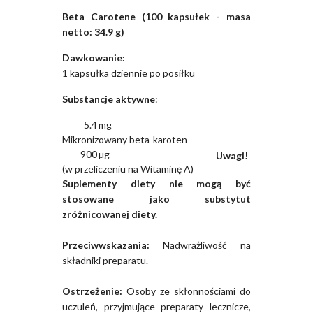
Beta Carotene (100 kapsułek - masa
netto: 34.9 g)
Dawkowanie:
1 kapsułka dziennie po posiłku
Substancje aktywne
:
5.4
mg
Mikronizowany beta-karoten
900
µg
Uwagi!
(w przeliczeniu na Witaminę A)
Suplementy diety nie mogą być
stosowane jako substytut
zróżnicowanej diety.
Przeciwwskazania:
Nadwrażliwość na
składniki preparatu.
Ostrzeżenie:
Osoby ze skłonnościami do
uczuleń, przyjmujące preparaty lecznicze,