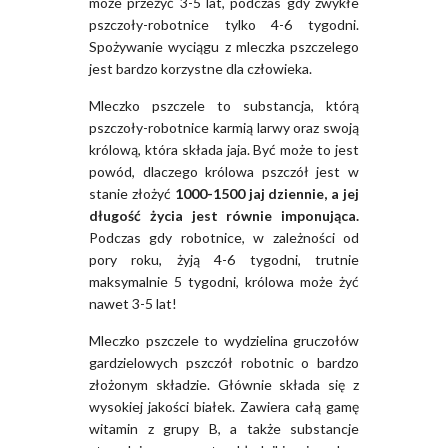
może przeżyć 3-5 lat, podczas gdy zwykłe
pszczoły-robotnice tylko 4-6 tygodni.
Spożywanie wyciągu z mleczka pszczelego
jest bardzo korzystne dla człowieka.
Mleczko pszczele to substancja, którą
pszczoły-robotnice karmią larwy oraz swoją
królową, która składa jaja. Być może to jest
powód, dlaczego królowa pszczół jest w
stanie złożyć
1000-1500 jaj dziennie, a jej
długość życia jest równie imponująca.
Podczas gdy robotnice, w zależności od
pory roku, żyją 4-6 tygodni, trutnie
maksymalnie 5 tygodni, królowa może żyć
nawet 3-5 lat!
Mleczko pszczele to wydzielina gruczołów
gardzielowych pszczół robotnic o bardzo
złożonym składzie. Głównie składa się z
wysokiej jakości białek. Zawiera całą gamę
witamin z grupy B, a także substancje