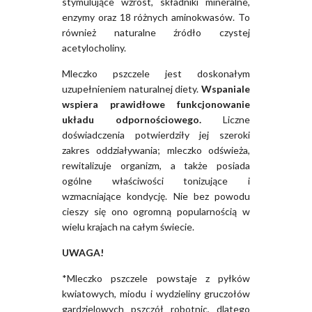
stymulujące wzrost, składniki mineralne,
enzymy oraz 18 różnych aminokwasów. To
również naturalne źródło czystej
acetylocholiny.
Mleczko pszczele jest doskonałym
uzupełnieniem naturalnej diety.
Wspaniale
wspiera prawidłowe funkcjonowanie
układu odpornościowego.
Liczne
doświadczenia potwierdziły jej szeroki
zakres oddziaływania; mleczko odświeża,
rewitalizuje organizm, a także posiada
ogólne właściwości tonizujące i
wzmacniające kondycję. Nie bez powodu
cieszy się ono ogromną popularnością w
wielu krajach na całym świecie.
UWAGA!
*Mleczko pszczele powstaje z pyłków
kwiatowych, miodu i wydzieliny gruczołów
gardzielowych pszczół robotnic, dlatego