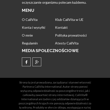
oczyszczanie organizmu polecam każdemu.
MENU
O CaliVita
Klub CaliVita w UE
Konta i wysyłki
Kontakt
O mnie
Polityka prywatności
Regulamin
Atesty CaliVita
MEDIA SPOŁECZNOŚCIOWE
Strona ta jest prowadzona, zarządzana i stanowi własność
Partnera CaliVita International. Autor strony ponosi
wyłączną odpowiedzialność za poszczególne treści, jak i
całkowitą zawartość strony internetowej. CaliVita©
International ani żaden z jej oddziałów działających w
poszczególnych krajach nie ponoszą odpowiedzialności za
tę witrynę. Produkty w ofercie sklepu, występujące na tej