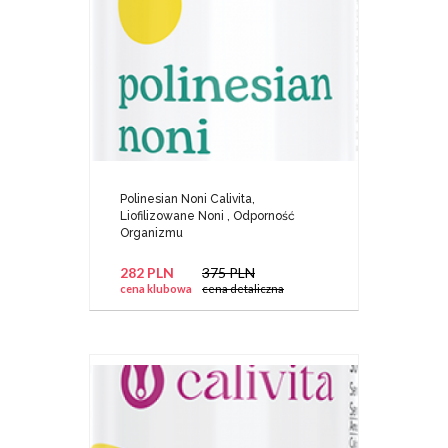
Polinesian Noni Calivita,
Liofilizowane Noni , Odporność
Organizmu
282 PLN
375 PLN
cena klubowa
cena detaliczna