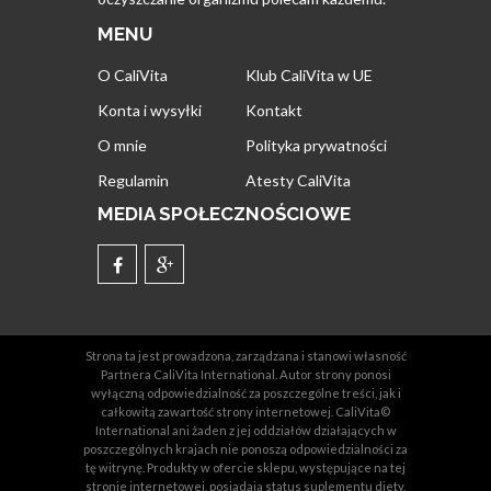
MENU
O CaliVita
Klub CaliVita w UE
Konta i wysyłki
Kontakt
O mnie
Polityka prywatności
Regulamin
Atesty CaliVita
MEDIA SPOŁECZNOŚCIOWE
Strona ta jest prowadzona, zarządzana i stanowi własność
Partnera CaliVita International. Autor strony ponosi
wyłączną odpowiedzialność za poszczególne treści, jak i
całkowitą zawartość strony internetowej. CaliVita©
International ani żaden z jej oddziałów działających w
poszczególnych krajach nie ponoszą odpowiedzialności za
tę witrynę. Produkty w ofercie sklepu, występujące na tej
stronie internetowej, posiadają status suplementu diety,