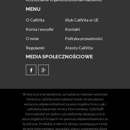
MENU
O CaliVita
Klub CaliVita w UE
Konta i wysyłki
Kontakt
O mnie
Polityka prywatności
Regulamin
Atesty CaliVita
MEDIA SPOŁECZNOŚCIOWE
Strona ta jest prowadzona, zarządzana i stanowi własność
Partnera CaliVita International. Autor strony ponosi
wyłączną odpowiedzialność za poszczególne treści, jak i
całkowitą zawartość strony internetowej. CaliVita©
International ani żaden z jej oddziałów działających w
poszczególnych krajach nie ponoszą odpowiedzialności za
tę witrynę. Produkty w ofercie sklepu, występujące na tej
stronie internetowej, posiadają status suplementu diety,