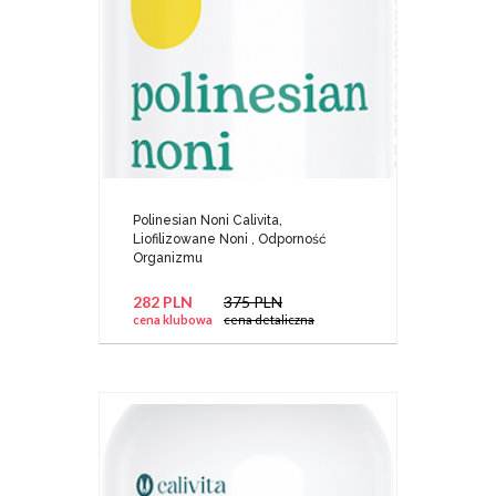
Polinesian Noni Calivita,
Liofilizowane Noni , Odporność
Organizmu
282 PLN
375 PLN
cena klubowa
cena detaliczna