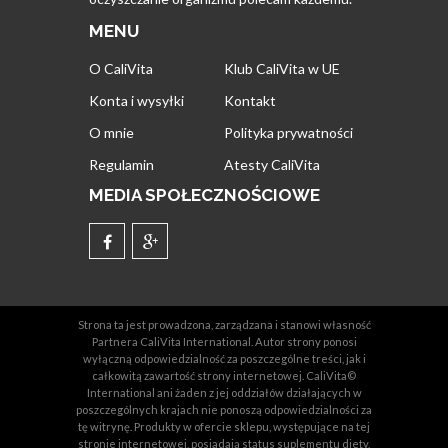
MENU
O CaliVita
Klub CaliVita w UE
Konta i wysyłki
Kontakt
O mnie
Polityka prywatności
Regulamin
Atesty CaliVita
MEDIA SPOŁECZNOŚCIOWE
Strona ta jest prowadzona, zarządzana i stanowi własność
Partnera CaliVita International. Autor strony ponosi
wyłączną odpowiedzialność za poszczególne treści, jak i
całkowitą zawartość strony internetowej. CaliVita©
International ani żaden z jej oddziałów działających w
poszczególnych krajach nie ponoszą odpowiedzialności za
tę witrynę. Produkty w ofercie sklepu, występujące na tej
stronie internetowej, posiadają status suplementu diety,