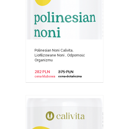
Polinesian Noni Calivita,
Liofilizowane Noni , Odporność
Organizmu
282 PLN
375 PLN
cena klubowa
cena detaliczna