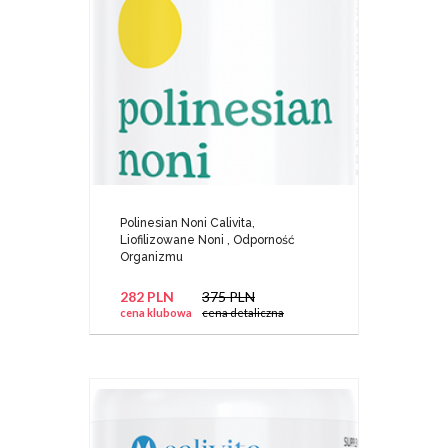
Polinesian Noni Calivita,
Liofilizowane Noni , Odporność
Organizmu
282 PLN
375 PLN
cena klubowa
cena detaliczna