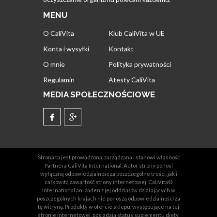
MENU
O CaliVita
Klub CaliVita w UE
Konta i wysyłki
Kontakt
O mnie
Polityka prywatności
Regulamin
Atesty CaliVita
MEDIA SPOŁECZNOŚCIOWE
Strona ta jest prowadzona, zarządzana i stanowi własność
Partnera CaliVita International. Autor strony ponosi
wyłączną odpowiedzialność za poszczególne treści, jak i
całkowitą zawartość strony internetowej. CaliVita©
International ani żaden z jej oddziałów działających w
poszczególnych krajach nie ponoszą odpowiedzialności za
tę witrynę. Produkty w ofercie sklepu, występujące na tej
stronie internetowej, posiadają status suplementu diety,