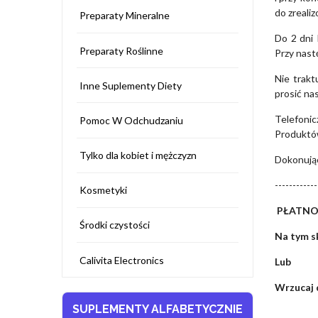
do zreali
Preparaty Mineralne
Do 2 dni 
Preparaty Roślinne
Przy nas
Nie trakt
Inne Suplementy Diety
prosić na
Telefonic
Pomoc W Odchudzaniu
Produktów
Tylko dla kobiet i mężczyzn
Dokonując
------------
Kosmetyki
PŁATNO
Środki czystości
Na tym s
Calivita Electronics
Lub
Wrzucaj d
SUPLEMENTY ALFABETYCZNIE