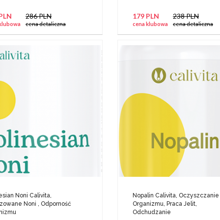
 PLN
286 PLN
179 PLN
238 PLN
klubowa
cena detaliczna
cena klubowa
cena detaliczna
esian Noni Calivita,
Nopalin Calivita, Oczyszczanie
lizowane Noni , Odporność
Organizmu, Praca Jelit,
nizmu
Odchudzanie