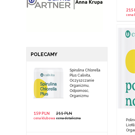
215
cena 
POLECAMY
Spirulina Chlorella
Plus Calivita,
Oczyszczanie
Organizmu,
Odpornosc,
Organizmu
159 PLN
211 PLN
cena klubowa
cena detaliczna
Polin
Liofi
Orga