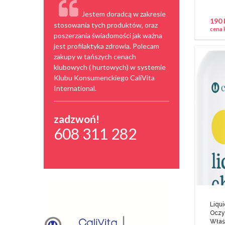
Jestem doradcą w zakresie
190
stosowania tych produktów, oraz
cena 
poszerzania świadomości jak ważna
jest profilaktyka zdrowia. Polecam
zakupy w tańszych cenach
klubowych ( hurtowych) w systemie
Klubu Konsumenckiego CaliVita
International.
zadzwoń!
608 311 282
Liqui
Oczy
Właś