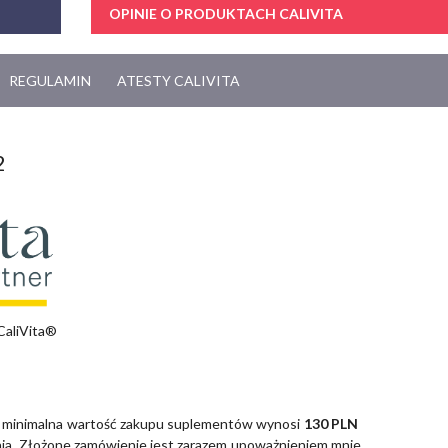
OPINIE O PRODUKTACH CALIVITA
REGULAMIN
ATESTY CALIVITA
2
CaliVita®
 minimalna wartość zakupu suplementów wynosi
130 PLN
zenia. Złożone zamówienie jest zarazem upoważnieniem mnie