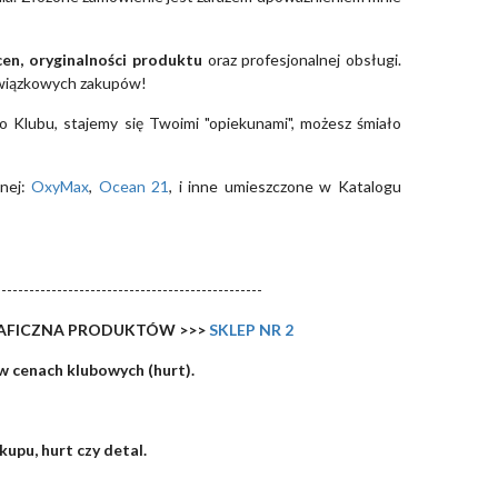
cen, oryginalności produktu
oraz profesjonalnej obsługi.
wiązkowych zakupów!
do Klubu, stajemy się Twoimi "opiekunami", możesz śmiało
nej:
OxyMax
,
Ocean 21
, i inne umieszczone w Katalogu
------------------------------------------------
RAFICZNA PRODUKTÓW >>>
SKLEP NR 2
w cenach klubowych (hurt).
upu, hurt czy detal.