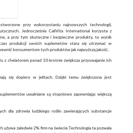
 stworzone przy wykorzystaniu najnowszych technologii,
tycznych. Jednocześnie CaliVita International korzysta z
kalne, a przy tym skuteczne i bezpieczne produkty, to wynik
dczas produkcji swoich suplemetów stara się utrzymać w
zapewnić konsumentom tych produktów jak najwyższą jakość.
u z chelatorem ponad 10-krotnie zwiększa przyswajanie ich
ją się dopiero w jelitach. Dzięki temu zwiększona jest
suplementów uwalniane są stopniowo zapewniając większą
ch dla zdrowia ludzkiego roślin zawierających substancje
rych używa zaledwie 2% firm na świecie.Technologia ta pozwala