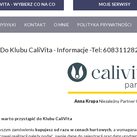
VITA - WYBIERZ CO NA CO
MOJE SERWISY
WYSYŁKI
KONTAKT
O MNIE
POLITYKA PRYWATNOŚCI
Do Klubu CaliVita - Informacje -Tel: 60831128
Anna Krupa
Niezależny Partner 
 warto przystąpić do Klubu CaliVita
rwszym zamówieniu
kupujesz od razu w cenach hurtowych
, a wymagana
ńcowej realizacji należy podać swoje dane do rejestracji oraz datę urod