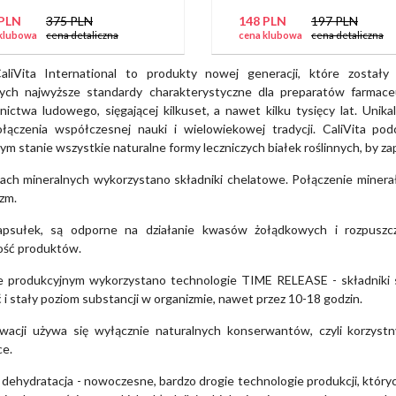
 PLN
375 PLN
148 PLN
197 PLN
klubowa
cena detaliczna
cena klubowa
cena detaliczna
aliVita International to produkty nowej generacji, które zostały
ych najwyższe standardy charakterystyczne dla preparatów farmaceu
cznictwa ludowego, sięgającej kilkuset, a nawet kilku tysięcy lat. Uni
łączenia współczesnej nauki i wielowiekowej tradycji. CaliVita po
ym stanie wszystkie naturalne formy leczniczych białek roślinnych, by 
ch mineralnych wykorzystano składniki chelatowe. Połączenie minerał
zm.
apsułek, są odporne na działanie kwasów żołądkowych i rozpuszcza
ość produktów.
e produkcyjnym wykorzystano technologie TIME RELEASE - składniki 
i stały poziom substancji w organizmie, nawet przez 10-18 godzin.
acji używa się wyłącznie naturalnych konserwantów, czyli korzystny
ce.
a i dehydratacja - nowoczesne, bardzo drogie technologie produkcji, któ