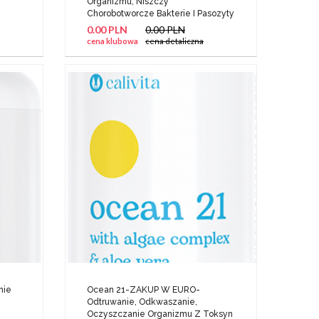
Organizmu, Niszczy
Chorobotworcze Bakterie I Pasozyty
0.00 PLN
0.00 PLN
cena klubowa
cena detaliczna
nie
Ocean 21-ZAKUP W EURO-
Odtruwanie, Odkwaszanie,
Oczyszczanie Organizmu Z Toksyn