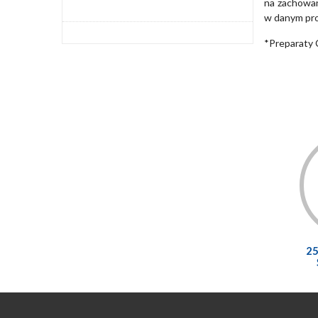
na zachowan
w danym pro
*Preparaty 
2