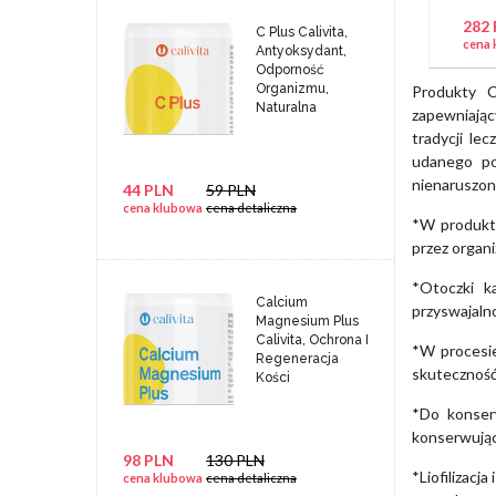
282
C Plus Calivita,
cena 
Antyoksydant,
Odporność
Organizmu,
Produkty C
Naturalna
zapewniając
tradycji le
udanego po
nienaruszon
44 PLN
59 PLN
cena klubowa
cena detaliczna
*W produkta
przez organi
*Otoczki k
Calcium
przyswajaln
Magnesium Plus
Calivita, Ochrona I
*W procesi
Regeneracja
skuteczność 
Kości
*Do konserw
konserwują
98 PLN
130 PLN
*Liofilizacj
cena klubowa
cena detaliczna