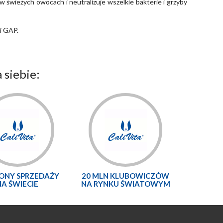
 świeżych owocach i neutralizuje wszelkie bakterie i grzyby
i GAP.
 siebie:
LONY SPRZEDAŻY
20 MLN KLUBOWICZÓW
NA ŚWIECIE
NA RYNKU ŚWIATOWYM