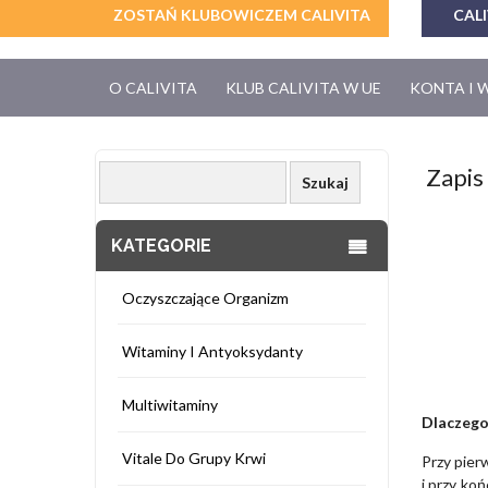
ZOSTAŃ KLUBOWICZEM CALIVITA
CALI
O CALIVITA
KLUB CALIVITA W UE
KONTA I 
Zapis 
KATEGORIE
Oczyszczające Organizm
Witaminy I Antyoksydanty
Multiwitaminy
Dlaczego
Vitale Do Grupy Krwi
Przy pie
i przy ko