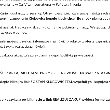
zowania go w CaliVita International w Państwa imieniu.
Kurier dostarczy przesyłkę. Otrzymujesz więc
gwarancję najniższych 
tępnym zamówieniu
Klubowicz kupuje kiedy chce i ile chce -
nie ma obo
uj nas jak tradycyjny sklep, gdyż my nie pobieramy marży. Wstępując 
s zawsze o pomoc.
znie możesz uzyskać informacje i zamówić produkty z oferty zagranicz
. Szybka realizacja zamówień.
 zakupu, akceptujesz regulamin sklepu i politykę prywatności.
-----------------------------------------------------------------------------------------
ŚCI KARTĄ, AKTUALNE PROMOCJE, NOWOŚCI, NOWA SZATA G
klepie kliknij w link ZOSTAŃ KLUBOWICZEM, wypełnij go i kupujesz 
o koszyka, a po kliknięciu w link REALIZUJ ZAKUP wybierz forme zak