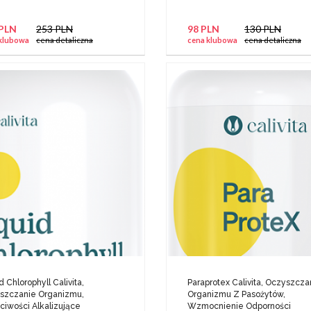
 PLN
253 PLN
98 PLN
130 PLN
klubowa
cena detaliczna
cena klubowa
cena detaliczna
d Chlorophyll Calivita,
Paraprotex Calivita, Oczyszcza
szczanie Organizmu,
Organizmu Z Pasożytów,
ciwości Alkalizujące
Wzmocnienie Odporności