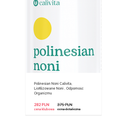
Polinesian Noni Calivita,
Liofilizowane Noni , Odporność
Organizmu
282 PLN
375 PLN
cena klubowa
cena detaliczna