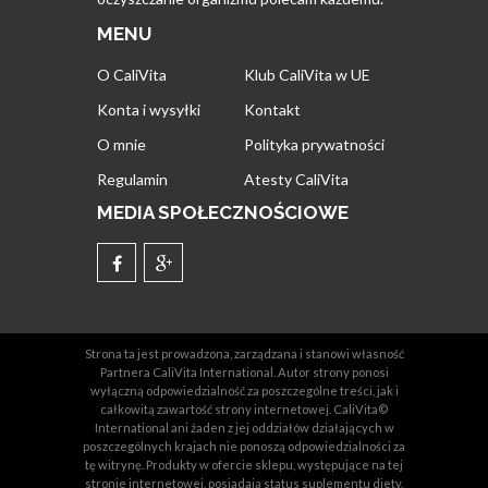
MENU
O CaliVita
Klub CaliVita w UE
Konta i wysyłki
Kontakt
O mnie
Polityka prywatności
Regulamin
Atesty CaliVita
MEDIA SPOŁECZNOŚCIOWE
Strona ta jest prowadzona, zarządzana i stanowi własność
Partnera CaliVita International. Autor strony ponosi
wyłączną odpowiedzialność za poszczególne treści, jak i
całkowitą zawartość strony internetowej. CaliVita©
International ani żaden z jej oddziałów działających w
poszczególnych krajach nie ponoszą odpowiedzialności za
tę witrynę. Produkty w ofercie sklepu, występujące na tej
stronie internetowej, posiadają status suplementu diety,