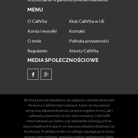
MENU
O CaliVita
Klub CaliVita w UE
Konta i wysyłki
Kontakt
O mnie
Polityka prywatności
Regulamin
Atesty CaliVita
MEDIA SPOŁECZNOŚCIOWE
Strona ta jest prowadzona, zarządzana i stanowi własność
Partnera CaliVita International. Autor strony ponosi
wyłączną odpowiedzialność za poszczególne treści, jak i
całkowitą zawartość strony internetowej. CaliVita©
International ani żaden z jej oddziałów działających w
poszczególnych krajach nie ponoszą odpowiedzialności za
tę witrynę. Produkty w ofercie sklepu, występujące na tej
stronie internetowej, posiadają status suplementu diety,