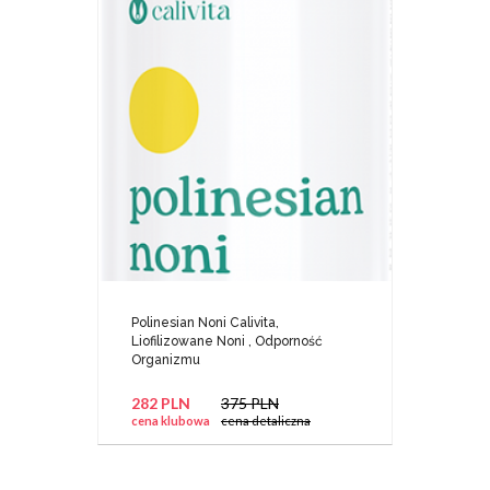
Polinesian Noni Calivita,
Liofilizowane Noni , Odporność
Organizmu
282 PLN
375 PLN
cena klubowa
cena detaliczna