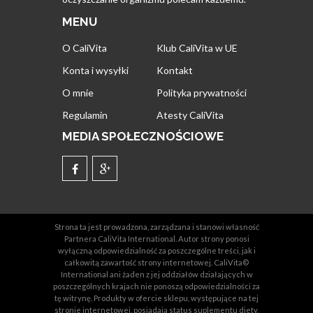
MENU
O CaliVita
Klub CaliVita w UE
Konta i wysyłki
Kontakt
O mnie
Polityka prywatności
Regulamin
Atesty CaliVita
MEDIA SPOŁECZNOŚCIOWE
Strona ta jest prowadzona, zarządzana i stanowi własność
Partnera CaliVita International. Autor strony ponosi
wyłączną odpowiedzialność za poszczególne treści, jak i
całkowitą zawartość strony internetowej. CaliVita©
International ani żaden z jej oddziałów działających w
poszczególnych krajach nie ponoszą odpowiedzialności za
tę witrynę. Produkty w ofercie sklepu, występujące na tej
stronie internetowej, posiadają status suplementu diety,