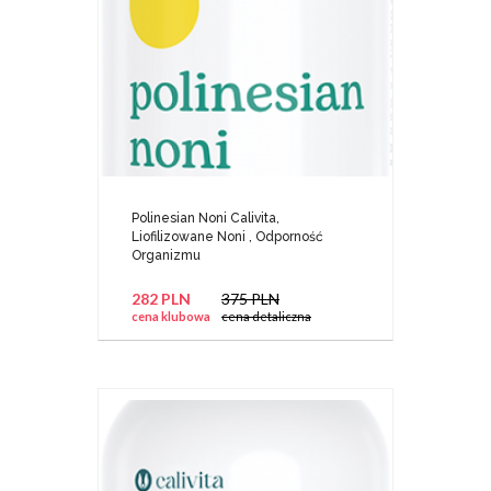
Polinesian Noni Calivita,
Liofilizowane Noni , Odporność
Organizmu
282 PLN
375 PLN
cena klubowa
cena detaliczna