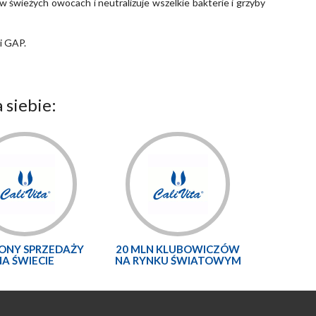
 świeżych owocach i neutralizuje wszelkie bakterie i grzyby
i GAP.
 siebie:
LONY SPRZEDAŻY
20 MLN KLUBOWICZÓW
NA ŚWIECIE
NA RYNKU ŚWIATOWYM