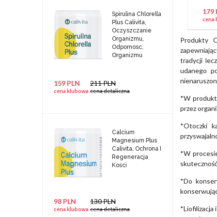
179
Spirulina Chlorella
cena 
Plus Calivita,
Oczyszczanie
Organizmu,
Produkty C
Odpornosc,
zapewniając
Organizmu
tradycji le
udanego po
nienaruszon
159 PLN
211 PLN
cena klubowa
cena detaliczna
*W produkta
przez organi
*Otoczki k
Calcium
przyswajaln
Magnesium Plus
Calivita, Ochrona I
*W procesi
Regeneracja
skuteczność 
Kości
*Do konserw
konserwują
98 PLN
130 PLN
*Liofilizacj
cena klubowa
cena detaliczna