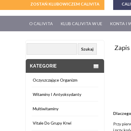
ZOSTAŃ KLUBOWICZEM CALIVITA
CALI
O CALIVITA
KLUB CALIVITA W UE
KONTA I 
Zapis 
KATEGORIE
Oczyszczające Organizm
Witaminy I Antyoksydanty
Multiwitaminy
Dlaczego
Vitale Do Grupy Krwi
Przy pie
i przy ko