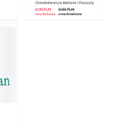
Chorobotworcze Bakterie I Pasozyty
0.00 PLN
0.00 PLN
cena klubowa
cena detaliczna