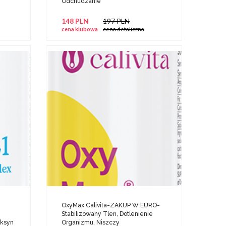
Odchudzanie
148 PLN
197 PLN
cena klubowa
cena detaliczna
OxyMax Calivita-ZAKUP W EURO-
Stabilizowany Tlen, Dotlenienie
oksyn
Organizmu, Niszczy