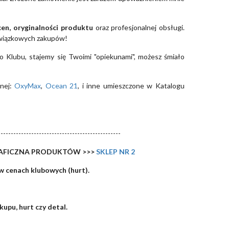
cen, oryginalności produktu
oraz profesjonalnej obsługi.
wiązkowych zakupów!
do Klubu, stajemy się Twoimi "opiekunami", możesz śmiało
nej:
OxyMax
,
Ocean 21
, i inne umieszczone w Katalogu
------------------------------------------------
RAFICZNA PRODUKTÓW >>>
SKLEP NR 2
w cenach klubowych (hurt).
upu, hurt czy detal.