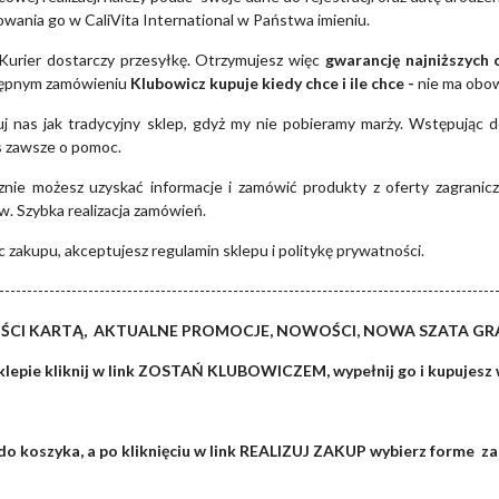
zowania go w CaliVita International w Państwa imieniu.
Kurier dostarczy przesyłkę. Otrzymujesz więc
gwarancję najniższych 
tępnym zamówieniu
Klubowicz kupuje kiedy chce i ile chce -
nie ma obo
uj nas jak tradycyjny sklep, gdyż my nie pobieramy marży. Wstępując 
s zawsze o pomoc.
znie możesz uzyskać informacje i zamówić produkty z oferty zagranicz
. Szybka realizacja zamówień.
 zakupu, akceptujesz regulamin sklepu i politykę prywatności.
-----------------------------------------------------------------------------------------
ŚCI KARTĄ, AKTUALNE PROMOCJE, NOWOŚCI, NOWA SZATA G
klepie kliknij w link ZOSTAŃ KLUBOWICZEM, wypełnij go i kupujesz 
o koszyka, a po kliknięciu w link REALIZUJ ZAKUP wybierz forme zak