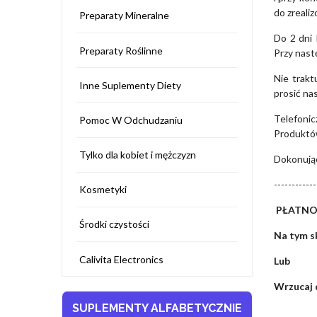
do zreali
Preparaty Mineralne
Do 2 dni 
Preparaty Roślinne
Przy nas
Nie trakt
Inne Suplementy Diety
prosić na
Telefonic
Pomoc W Odchudzaniu
Produktów
Tylko dla kobiet i mężczyzn
Dokonując
------------
Kosmetyki
PŁATNO
Środki czystości
Na tym s
Calivita Electronics
Lub
Wrzucaj d
SUPLEMENTY ALFABETYCZNIE