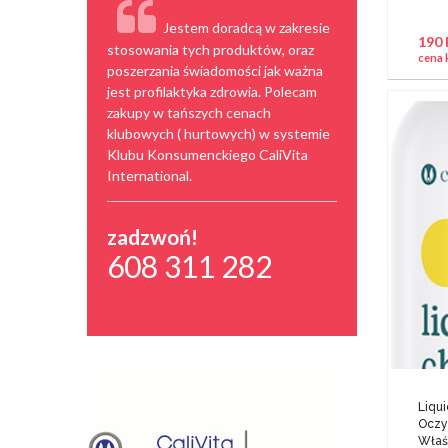
Jestem doradcą w zakresie
190
stosowania tych produktów, oraz
cena 
poszerzania świadomości jak ważna
jest profilaktyka zdrowia. Polecam
zakupy w tańszych cenach
klubowych ( hurtowych) w systemie
Klubu Konsumenckiego CaliVita
International.
zadzwoń!
608 311 282
Liqui
Oczy
Właś