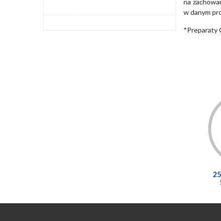
na zachowan
w danym pro
*Preparaty 
2