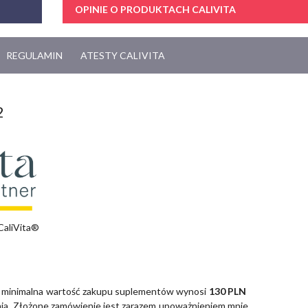
OPINIE O PRODUKTACH CALIVITA
REGULAMIN
ATESTY CALIVITA
2
CaliVita®
 minimalna wartość zakupu suplementów wynosi
130 PLN
zenia. Złożone zamówienie jest zarazem upoważnieniem mnie