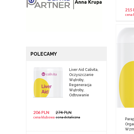
215
cena 
POLECAMY
Liver Aid Calivita,
Oczyszczanie
Wątroby,
Regeneracja
Wątroby,
Odtruwanie
206 PLN
274 PLN
cena klubowa
cena detaliczna
Parap
Orga
Wzmo