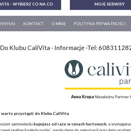
VITA - WYBIERZ CO NA CO
MOJE SERWISY
WYSYŁKI
KONTAKT
O MNIE
POLITYKA PRYWATNOŚCI
Do Klubu CaliVita - Informacje -Tel: 60831128
Anna Krupa
Niezależny Partner 
 warto przystąpić do Klubu CaliVita
rwszym zamówieniu
kupujesz od razu w cenach hurtowych
, a wymagana
ńcowej realizacji należy podać swoje dane do rejestracji oraz datę urod