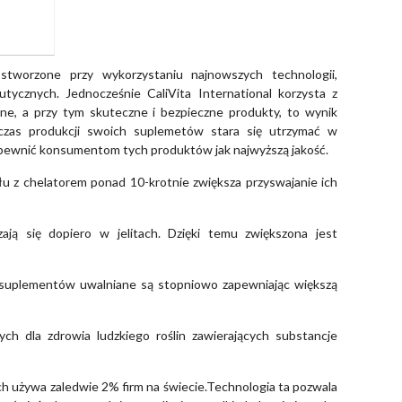
 stworzone przy wykorzystaniu najnowszych technologii,
tycznych. Jednocześnie CaliVita International korzysta z
kalne, a przy tym skuteczne i bezpieczne produkty, to wynik
dczas produkcji swoich suplemetów stara się utrzymać w
zapewnić konsumentom tych produktów jak najwyższą jakość.
u z chelatorem ponad 10-krotnie zwiększa przyswajanie ich
ją się dopiero w jelitach. Dzięki temu zwiększona jest
suplementów uwalniane są stopniowo zapewniając większą
ch dla zdrowia ludzkiego roślin zawierających substancje
rych używa zaledwie 2% firm na świecie.Technologia ta pozwala