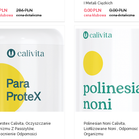
I Metali Ciężkich
 PLN
286 PLN
0.00 PLN
0.00 PLN
klubowa
cena detaliczna
cena klubowa
cena detaliczna
rotex Calivita, Oczyszczanie
Polinesian Noni Calivita,
nizmu Z Pasożytów,
Liofilizowane Noni , Odporność
cnienie Odporności
Organizmu