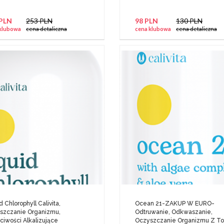
 PLN
253 PLN
98 PLN
130 PLN
klubowa
cena detaliczna
cena klubowa
cena detaliczna
d Chlorophyll Calivita,
Ocean 21-ZAKUP W EURO-
szczanie Organizmu,
Odtruwanie, Odkwaszanie,
ciwości Alkalizujące
Oczyszczanie Organizmu Z T