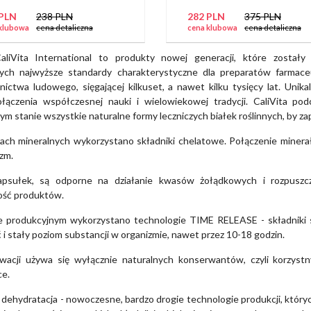
 PLN
238 PLN
282 PLN
375 PLN
klubowa
cena detaliczna
cena klubowa
cena detaliczna
aliVita International to produkty nowej generacji, które zostały
ych najwyższe standardy charakterystyczne dla preparatów farmaceu
cznictwa ludowego, sięgającej kilkuset, a nawet kilku tysięcy lat. Uni
łączenia współczesnej nauki i wielowiekowej tradycji. CaliVita po
ym stanie wszystkie naturalne formy leczniczych białek roślinnych, by 
ch mineralnych wykorzystano składniki chelatowe. Połączenie minerał
zm.
apsułek, są odporne na działanie kwasów żołądkowych i rozpuszcza
ość produktów.
e produkcyjnym wykorzystano technologie TIME RELEASE - składniki 
i stały poziom substancji w organizmie, nawet przez 10-18 godzin.
acji używa się wyłącznie naturalnych konserwantów, czyli korzystny
ce.
a i dehydratacja - nowoczesne, bardzo drogie technologie produkcji, któ